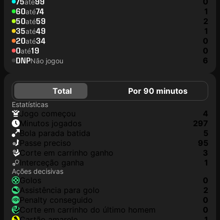
75
99
0
até
60
74
1
até
50
59
2
até
35
49
1
até
20
34
0
até
0
19
0
até
DNP
6
Não jogou
Total
Por 90 minutos
Estatísticas
jogo começou
4
minutos jogados
297
Bola parada batida
5
passe preciso
95
corte em carrinho ganho
3
interceção ganha
1
Ações decisivas
golos
0
assistência para golo
2
penalty conseguido
0
corte em carrinho do último homem
0
cartão amarelo
1