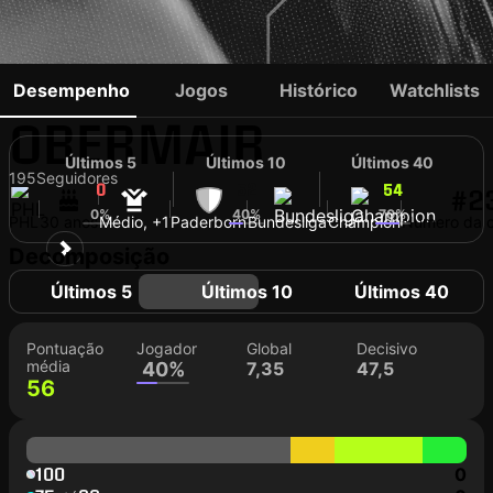
RAPHAEL
Desempenho
Jogos
Histórico
Watchlists
OBERMAIR
Últimos 5
Últimos 10
Últimos 40
195
Seguidores
0
52
54
#2
0%
40%
70%
PHL
30 anos
Médio, +1
Paderborn
Bundesliga
Champion
Número da c
Decomposição
Últimos 5
Últimos 10
Últimos 40
Pontuação
Jogador
Global
Decisivo
média
40%
7,35
47,5
56
100
0