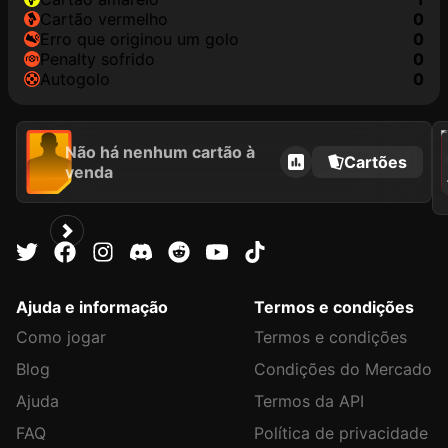
cartão vermelho
0
erro que originou um golo
0
penalty sofrido
0
autogolo
0
202
Não há nenhum cartão à
Cartões
venda
Ajuda e informação
Termos e condições
Como jogar
Termos e condições
Blog
Condições do Mercado
Ajuda
Termos da API
FAQ
Política de privacidade