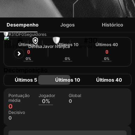
MARKO KOLAKOVIĆ
Desempenho
Jogos
Histórico
#31
DF
0
Seguidores
#30
Últimos 5
Últimos 10
Últimos 40
SRB
33 anos
Defesa
Javor Ivanjica
Número da camisola
0
0
0
0%
0%
0%
Decomposição
Últimos 5
Últimos 10
Últimos 40
Pontuação
Jogador
Global
média
0%
0
0
Decisivo
0