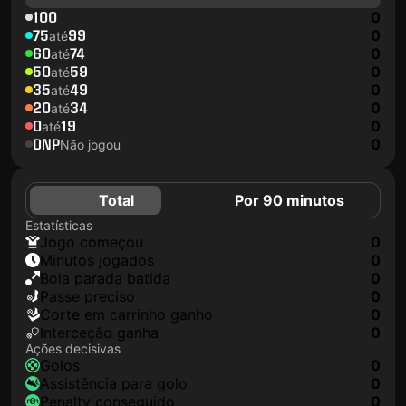
100
0
75
99
0
até
60
74
0
até
50
59
0
até
35
49
0
até
20
34
0
até
0
19
0
até
DNP
0
Não jogou
Total
Por 90 minutos
Estatísticas
jogo começou
0
minutos jogados
0
Bola parada batida
0
passe preciso
0
corte em carrinho ganho
0
interceção ganha
0
Ações decisivas
golos
0
assistência para golo
0
penalty conseguido
0