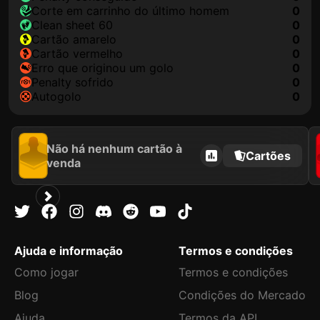
corte em carrinho do último homem
0
clean sheet 60
0
cartão amarelo
0
cartão vermelho
0
erro que originou um golo
0
penalty sofrido
0
autogolo
0
Não há nenhum cartão à
Cartões
venda
Ajuda e informação
Termos e condições
Como jogar
Termos e condições
Blog
Condições do Mercado
Ajuda
Termos da API