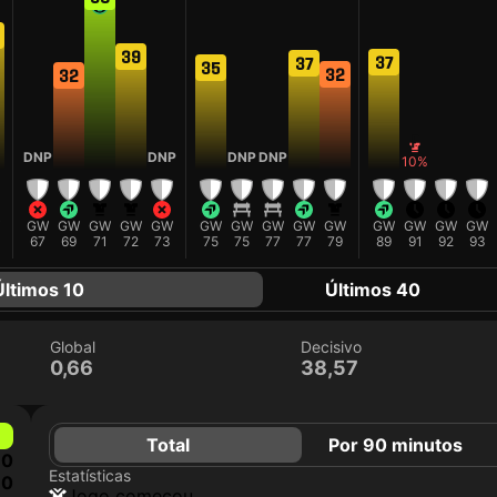
39
37
37
35
32
32
F
DNP
DNP
DNP
DNP
10%
GW
GW
GW
GW
GW
GW
GW
GW
GW
GW
GW
GW
GW
GW
67
69
71
72
73
75
75
77
77
79
89
91
92
93
Últimos 10
Últimos 40
Global
Decisivo
0,66
38,57
Total
Por 90 minutos
0
Estatísticas
0
jogo começou