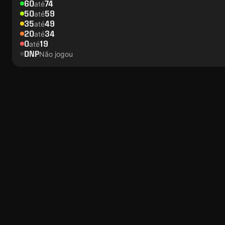
60
74
até
50
59
até
35
49
até
20
34
até
0
19
até
DNP
Não jogou