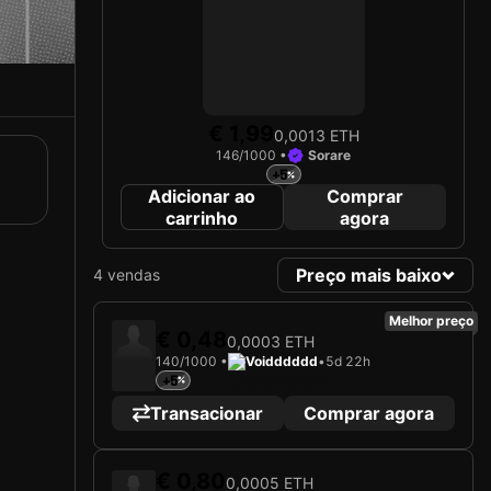
€ 1,99
0,0013 ETH
146/1000 •
Sorare
+5
Adicionar ao
Comprar
carrinho
agora
Preço mais baixo
4 vendas
Melhor preço
€ 0,48
0,0003 ETH
140/1000 •
Voidddddd
•
5d 22h
+5
Transacionar
Comprar agora
€ 0,80
0,0005 ETH