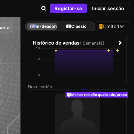
Registar-se
Iniciar sessão
Limited
In-Season
Classic
ar a
Histórico de vendas
1 Semana
(€)
0,5
0,3
0
Novo cartão
Melhor relação qualidade/preço