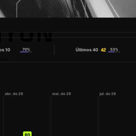
HYUN
os 10
70%
Últimos 40
53%
41
42
sola
abr. de 26
mai. de 26
jul. de 26
60