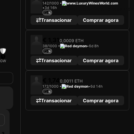
142/1000 •
www.LuxuryWinesWorld.com
•
3d 16h
+5
Transacionar
Comprar agora
€ 1,31
0,0009 ETH
38/1000 •
Red deymon
•
6d 8h
+5
Transacionar
Comprar agora
GW
€ 1,74
0,0011 ETH
172/1000 •
Red deymon
•
6d 14h
+5
Transacionar
Comprar agora
3