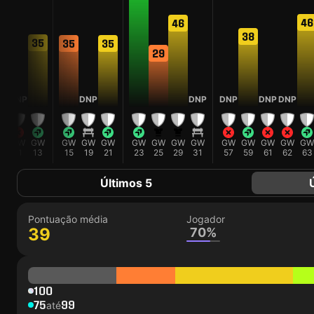
46
46
38
5
35
35
35
29
DNP
DNP
DNP
DNP
DNP
DNP
W
GW
GW
GW
GW
GW
GW
GW
GW
GW
GW
GW
GW
GW
GW
9
11
13
15
19
21
23
25
29
31
57
59
61
62
63
Últimos 5
Pontuação média
Jogador
39
70%
100
75
99
até