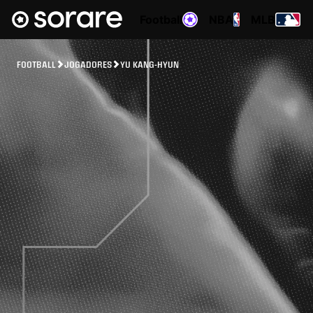
Football
NBA
MLB
FOOTBALL
JOGADORES
YU KANG-HYUN