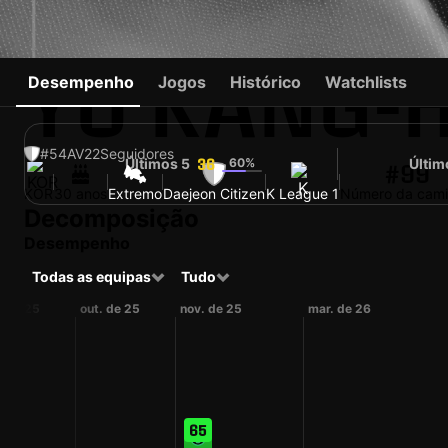
YU KANG-
Desempenho
Jogos
Histórico
Watchlists
#54
AV
22
Seguidores
Últimos 5
60%
Últim
36
#99
KOR
30 anos
Extremo
Daejeon Citizen
K League 1
Número da cami
Decomposição
Desempenho
Todas as equipas
Tudo
. de 25
out. de 25
nov. de 25
mar. de 26
65