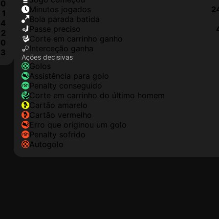
0
minutos jogados
2
1
Bola parada batida
4
passe preciso
2
corte em carrinho ganho
0
interceção ganha
3
Ações decisivas
golos
assistência para golo
penalty conseguido
corte em carrinho do último homem
cartão amarelo
cartão vermelho
erro que originou um golo
penalty sofrido
autogolo