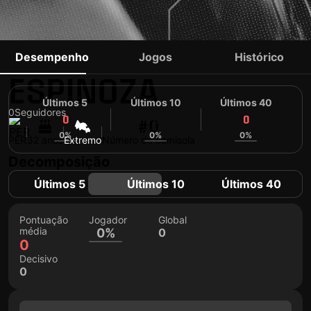
JONATHAN
Desempenho
Jogos
Histórico
ESPINOZA
Últimos 5
Últimos 10
Últimos 40
0
Seguidores
0
0
0
#0
0%
0%
0%
PER
32 anos
Extremo
Número da camisola
Decomposição
Últimos 5
Últimos 10
Últimos 40
Pontuação
Jogador
Global
média
0%
0
0
Decisivo
0