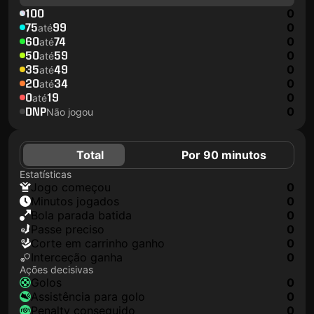
100
0
75
99
0
até
60
74
0
até
50
59
0
até
35
49
0
até
20
34
0
até
0
19
0
até
DNP
0
Não jogou
Total
Por 90 minutos
Estatísticas
jogo começou
0
minutos jogados
0
Bola parada batida
0
passe preciso
0
corte em carrinho ganho
0
interceção ganha
0
Ações decisivas
golos
0
assistência para golo
0
penalty conseguido
0