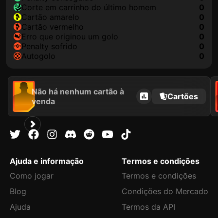
corte em carrinho do último homem
0
cartão amarelo
0
cartão vermelho
0
erro que originou um golo
0
penalty sofrido
0
autogolo
0
Não há nenhum cartão à
Cartões
venda
Ajuda e informação
Termos e condições
Como jogar
Termos e condições
Blog
Condições do Mercado
Ajuda
Termos da API