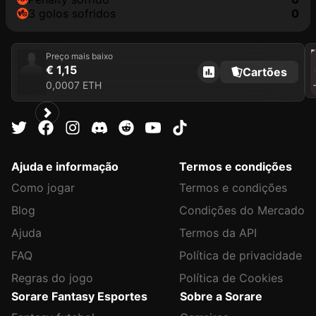
3 golos sofridos
0
202
Preço mais baixo
€ 1,15
Cartões
0,0007 ETH
J
Ajuda e informação
Termos e condições
Como jogar
Termos e condições
Blog
Condições do Mercado
Ajuda
Termos da API
FAQ
Política de privacidade
Regras do jogo
Política de Cookies
Sorare Fantasy Esportes
Sobre a Sorare