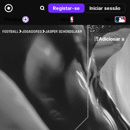
Registar-se
Iniciar sessão
Football
NBA
MLB
FOOTBALL
JOGADORES
JASPER SCHENDELAAR
Adicionar a