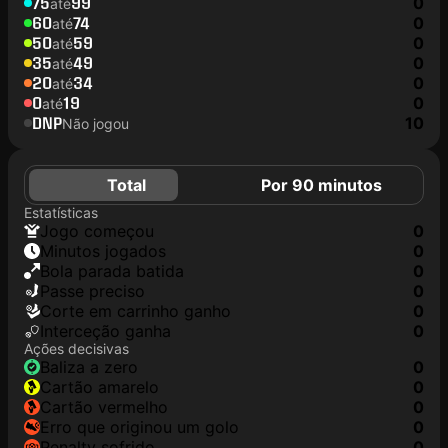
75
99
0
até
60
74
0
até
50
59
0
até
35
49
0
até
20
34
0
até
0
19
0
até
DNP
10
Não jogou
Total
Por 90 minutos
Estatísticas
jogo começou
0
minutos jogados
0
Bola parada batida
0
passe preciso
0
corte em carrinho ganho
0
interceção ganha
0
Ações decisivas
baliza a zero
0
cartão amarelo
0
cartão vermelho
0
erro que originou um golo
0
penalty sofrido
0