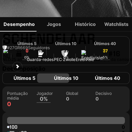
JASPER
Desempenho
Jogos
Histórico
Watchlists
SCHENDELAAR
Últimos 5
Últimos 10
Últimos 40
#27
GR
669
Seguidores
0
37
37
#16
0%
0%
5%
NLD
25 anos
Guarda-redes
PEC Zwolle
Eredivisie
Número da camisol
Decomposição
Últimos 5
Últimos 10
Últimos 40
Pontuação
Jogador
Global
Decisivo
média
0%
0
0
0
100
0