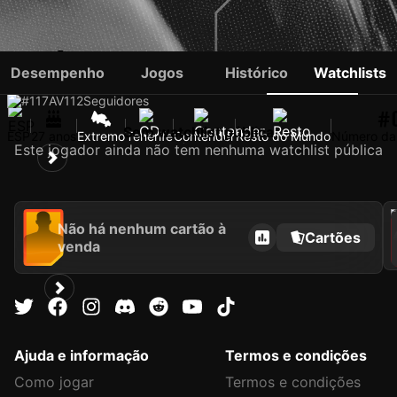
IVÁN CHAPELA
Desempenho
Jogos
Histórico
Watchlists
#117
AV
112
Seguidores
#
Sem watchlist pública
ESP
27 anos
Extremo
Tenerife
Contender
Resto do Mundo
Número da
Este jogador ainda não tem nenhuma watchlist pública
2021
Não há nenhum cartão à
Cartões
venda
Ajuda e informação
Termos e condições
Como jogar
Termos e condições