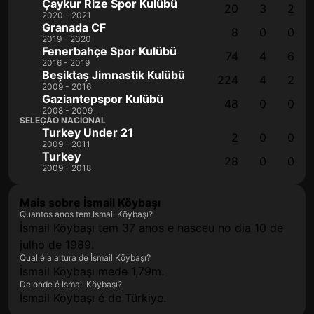
Çaykur Rize Spor Kulübü
20
3
2
2020 - 2021
Granada CF
8
0
0
2019 - 2020
Fenerbahçe Spor Kulübü
74
4
6
2016 - 2019
Beşiktaş Jimnastik Kulübü
224
4
2
2009 - 2016
Gaziantepspor Kulübü
48
0
0
2008 - 2009
SELEÇÃO NACIONAL
Turkey Under 21
2
0
0
2009 - 2011
Turkey
28
0
0
2009 - 2018
Mais sobre İsmail Köybaşı
Quantos anos tem İsmail Köybaşı?
İsmail Köybaşı tem 37 anos e nasceu no dia 10 de
julho de 1989.
Qual é a altura de İsmail Köybaşı?
İsmail Köybaşı mede 1,79m.
De onde é İsmail Köybaşı?
İsmail Köybaşı é de Türkiye.