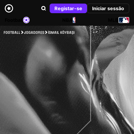
Registar-se
Iniciar sessão
Football
NBA
MLB
FOOTBALL
JOGADORES
İSMAIL KÖYBAŞI