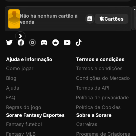
2021
Não há nenhum cartão à
Cartões
venda
Ajuda e informação
Termos e condições
Como jogar
Termos e condições
Blog
Condições do Mercado
Ajuda
Termos da API
FAQ
Política de privacidade
Regras do jogo
Política de Cookies
Sorare Fantasy Esportes
Sobre a Sorare
Fantasy futebol
Carreiras
Fantasy MLB
Programa de Criadores