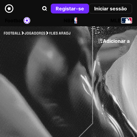
Registar-se
Iniciar sessão
Football
NBA
MLB
FOOTBALL
JOGADORES
YLIES ARADJ
Adicionar a