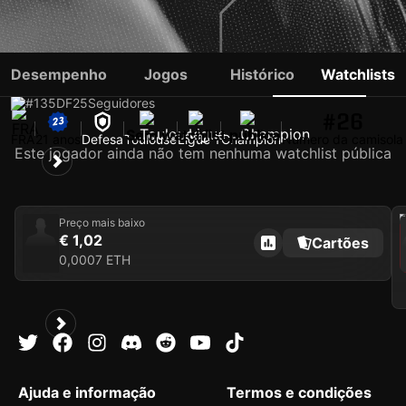
YLIES ARADJ
Desempenho
Jogos
Histórico
Watchlists
#135
DF
25
Seguidores
#26
Sem watchlist pública
FRA
21 anos
Defesa
Toulouse
Ligue 1
Champion
Número da camisola
Este jogador ainda não tem nenhuma watchlist pública
202
Preço mais baixo
€ 1,02
Cartões
0,0007 ETH
Ajuda e informação
Termos e condições