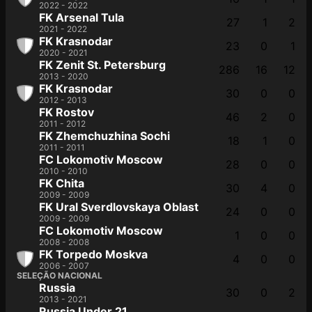
2022 - 2022
FK Arsenal Tula
27
1
2
2021 - 2022
FK Krasnodar
23
0
1
2020 - 2021
FK Zenit St. Petersburg
286
16
12
2013 - 2020
FK Krasnodar
30
0
0
2012 - 2013
FK Rostov
46
2
0
2011 - 2012
FK Zhemchuzhina Sochi
18
1
0
2011 - 2011
FC Lokomotiv Moscow
28
0
0
2010 - 2010
FK Chita
30
4
0
2009 - 2009
FK Ural Sverdlovskaya Oblast
24
0
0
2009 - 2009
FC Lokomotiv Moscow
1
0
0
2008 - 2008
FK Torpedo Moskva
4
0
0
2006 - 2007
SELEÇÃO NACIONAL
Russia
30
0
2
2013 - 2021
Russia Under 21