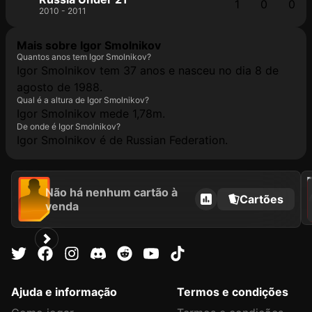
1
0
0
2010 - 2011
Mais sobre Igor Smolnikov
Quantos anos tem Igor Smolnikov?
Igor Smolnikov tem 37 anos e nasceu no dia 8 de
agosto de 1988.
Qual é a altura de Igor Smolnikov?
Igor Smolnikov mede 1,78m.
De onde é Igor Smolnikov?
Igor Smolnikov é de Russian Federation.
202
Não há nenhum cartão à
Cartões
venda
Ajuda e informação
Termos e condições