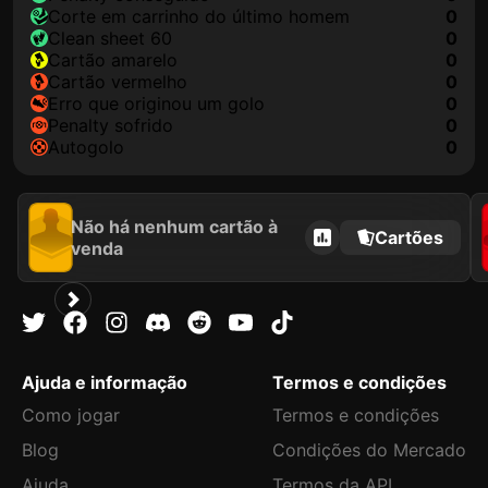
corte em carrinho do último homem
0
clean sheet 60
0
cartão amarelo
0
cartão vermelho
0
erro que originou um golo
0
penalty sofrido
0
autogolo
0
Não há nenhum cartão à
Cartões
venda
Ajuda e informação
Termos e condições
Como jogar
Termos e condições
Blog
Condições do Mercado
Ajuda
Termos da API