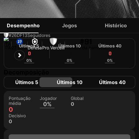
IACOPO REGONESI
Desempenho
Jogos
Histórico
#26
DF
13
Seguidores
#91
Últimos 5
Últimos 10
Últimos 40
ITA
22 anos
Defesa
Pro Vercelli
Número da camisola
0
0
0
0%
0%
0%
Decomposição
Últimos 5
Últimos 10
Últimos 40
Pontuação
Jogador
Global
média
0%
0
0
Decisivo
0