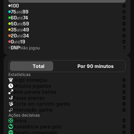
100
0
75
99
0
até
60
74
0
até
50
59
0
até
35
49
0
até
20
34
0
até
0
19
0
até
DNP
1
Não jogou
Total
Por 90 minutos
Estatísticas
jogo começou
0
minutos jogados
0
Bola parada batida
0
passe preciso
0
corte em carrinho ganho
0
interceção ganha
0
Ações decisivas
golos
0
assistência para golo
0
penalty conseguido
0