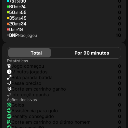
75
99
0
até
60
74
0
até
50
59
0
até
35
49
0
até
20
34
0
até
0
19
0
até
DNP
10
Não jogou
Total
Por 90 minutos
Estatísticas
jogo começou
0
minutos jogados
0
Bola parada batida
0
passe preciso
0
corte em carrinho ganho
0
interceção ganha
0
Ações decisivas
golos
0
assistência para golo
0
penalty conseguido
0
corte em carrinho do último homem
0
clean sheet 60
0