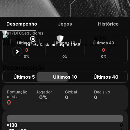
GÜRKAN BAŞKAN
Desempenho
Jogos
Histórico
#17
DF
0
Seguidores
#75
Últimos 5
Últimos 10
Últimos 40
TUR
24 anos
Defesa
Kastamonuspor 1966
Número da camisola
0
0
0
0%
0%
0%
Decomposição
Últimos 5
Últimos 10
Últimos 40
Pontuação
Jogador
Global
Decisivo
média
0%
0
0
0
100
0