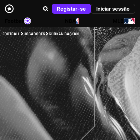
Registar-se
Iniciar sessão
Football
NBA
MLB
FOOTBALL
JOGADORES
GÜRKAN BAŞKAN