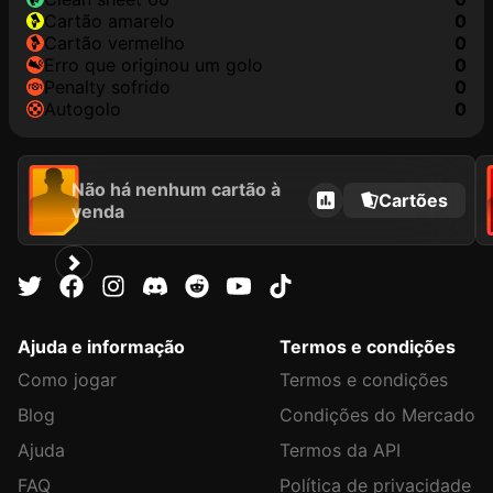
cartão amarelo
0
cartão vermelho
0
erro que originou um golo
0
penalty sofrido
0
autogolo
0
Não há nenhum cartão à
Cartões
venda
Ajuda e informação
Termos e condições
Como jogar
Termos e condições
Blog
Condições do Mercado
Ajuda
Termos da API
FAQ
Política de privacidade