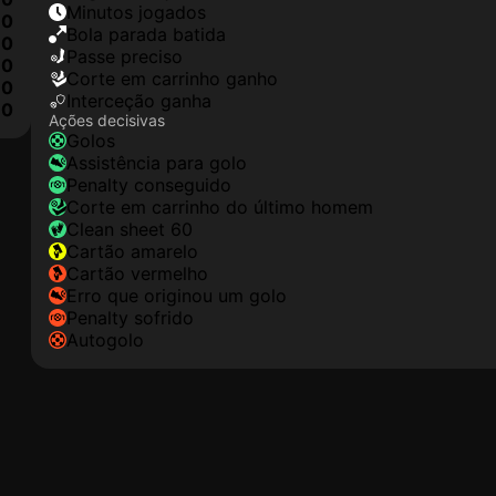
minutos jogados
0
Bola parada batida
0
passe preciso
0
corte em carrinho ganho
0
interceção ganha
0
Ações decisivas
golos
assistência para golo
penalty conseguido
corte em carrinho do último homem
clean sheet 60
cartão amarelo
cartão vermelho
erro que originou um golo
penalty sofrido
autogolo