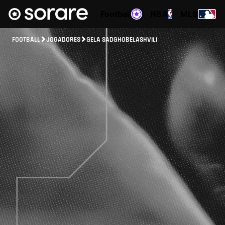
Football
NBA
MLB
FOOTBALL
JOGADORES
GELA SADGHOBELASHVILI