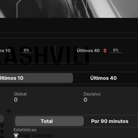
ASHVILI
os 10
0%
Últimos 40
0%
0
0
Últimos 10
Últimos 40
Global
Decisivo
0
0
Total
Por 90 minutos
0
Estatísticas
0
jogo começou
0