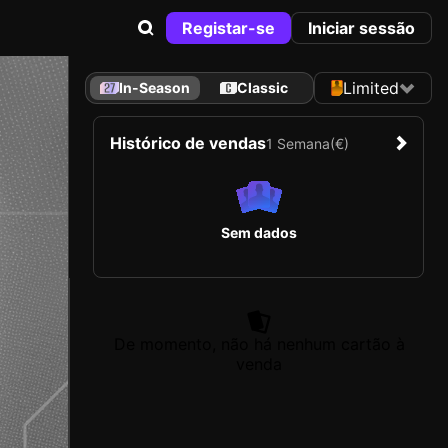
Registar-se
Iniciar sessão
Limited
In-Season
Classic
Histórico de vendas
1 Semana
(€)
Sem dados
De momento, não há nenhum cartão à
venda