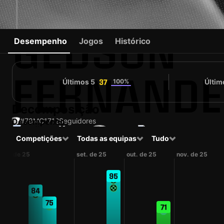
GEDSON
Desempenho
Jogos
Histórico
FERNANDE
Últimos 5
100%
Últim
37
Decomposição
Desempenho
#78
MC
1712
Seguidores
#83
Competições
Todas as equipas
Tudo
PRT
27 anos
Médio
Spartak Moskva
Contender
Número da camiso
ago. de 25
set. de 25
out. de 25
nov. de 25
95
84
75
71