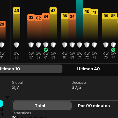
43
43
42
41
35
35
35
34
34
33
32
23
GW
GW
GW
GW
GW
GW
GW
GW
GW
GW
GW
GW
GW
31
33
57
59
61
63
67
69
71
72
73
75
77
Últimos 10
Últimos 40
Global
Decisivo
3,7
37,5
Total
Por 90 minutos
0
Estatísticas
1
jogo começou