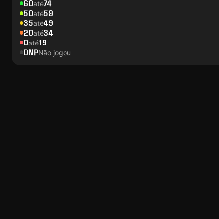
60
74
até
50
59
até
35
49
até
20
34
até
0
19
até
DNP
Não jogou