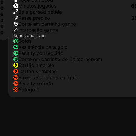
0
minutos jogados
6
0
Bola parada batida
6
passe preciso
2
3
corte em carrinho ganho
0
interceção ganha
0
Ações decisivas
golos
assistência para golo
penalty conseguido
corte em carrinho do último homem
cartão amarelo
cartão vermelho
erro que originou um golo
penalty sofrido
autogolo