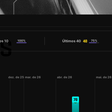
S
os 10
100%
Últimos 40
75%
41
48
la
dez. de 25
mar. de 26
abr. de 26
mai. de 26
78