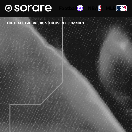
Football
NBA
MLB
FOOTBALL
JOGADORES
GEDSON FERNANDES