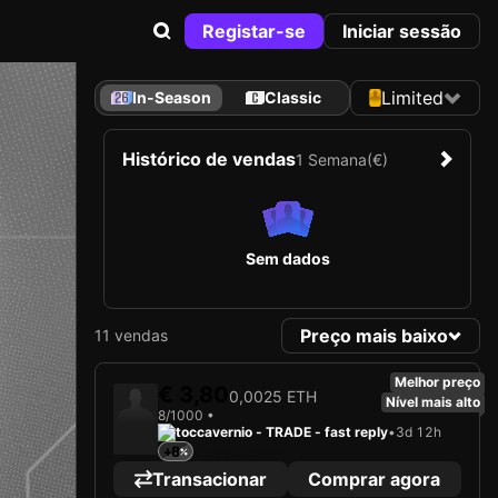
Registar-se
Iniciar sessão
Limited
In-Season
Classic
Histórico de vendas
1 Semana
(€)
Sem dados
Preço mais baixo
11 vendas
Melhor preço
€ 3,80
0,0025 ETH
Nível mais alto
8/1000 •
toccavernio - TRADE - fast reply
•
3d 12h
+8
Transacionar
Comprar agora