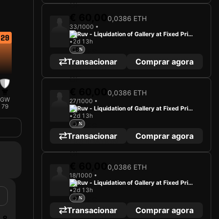
€ 60,00
0,0386 ETH
33/1000 •
Ruv - Liquidation of Gallery at Fixed Price
29
•
2d 13h
s
+6
Transacionar
Comprar agora
€ 60,00
0,0386 ETH
GW
27/1000 •
79
Ruv - Liquidation of Gallery at Fixed Price
•
2d 13h
s
+7
Transacionar
Comprar agora
€ 60,00
0,0386 ETH
18/1000 •
Ruv - Liquidation of Gallery at Fixed Price
•
2d 13h
s
+7
Transacionar
Comprar agora
8