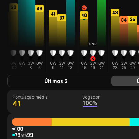
50
48
43
41
40
39
37
35
34
DNP
GW
GW
GW
GW
GW
GW
GW
GW
GW
GW
GW
GW
GW
GW
100
102
1
3
5
9
11
13
15
19
21
23
25
29
Últimos 5
Pontuação média
Jogador
41
100%
100
75
99
até