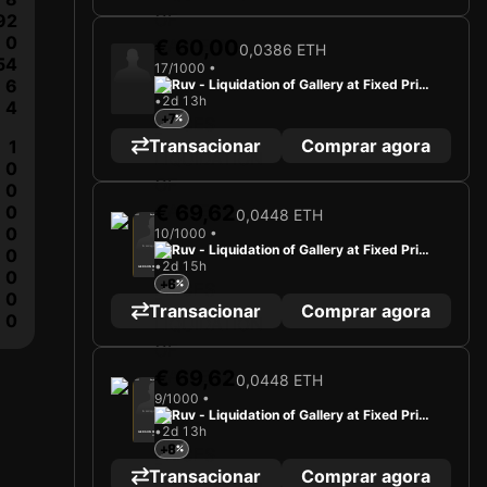
92
0
€ 60,00
0,0386 ETH
54
17/1000 •
6
Ruv - Liquidation of Gallery at Fixed Price
•
2d 13h
s
4
+7
Transacionar
Comprar agora
1
0
0
€ 69,62
0
0,0448 ETH
2025
Beşiktaş Jimnastik Kulübü
0
10/1000 •
Ruv - Liquidation of Gallery at Fixed Price
0
A carregar cartão...
•
2d 15h
s
GEDSON FERNANDES
0
Médio
+6
Limited 10/1000
0
Transacionar
Comprar agora
0
€ 69,62
0,0448 ETH
2025
Beşiktaş Jimnastik Kulübü
9/1000 •
Ruv - Liquidation of Gallery at Fixed Price
A carregar cartão...
•
2d 13h
s
GEDSON FERNANDES
Médio
+8
Limited 9/1000
Transacionar
Comprar agora