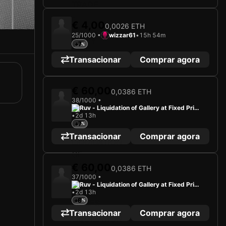
€ 4,00
0,0026 ETH
25/1000 •
wizzar61
•
15h 54m
+7
Transacionar
Comprar agora
€ 60,00
0,0386 ETH
38/1000 •
Ruv - Liquidation of Gallery at Fixed Price
•
2d 13h
s
+7
Transacionar
Comprar agora
€ 60,00
0,0386 ETH
37/1000 •
Ruv - Liquidation of Gallery at Fixed Price
•
2d 13h
s
+6
Transacionar
Comprar agora