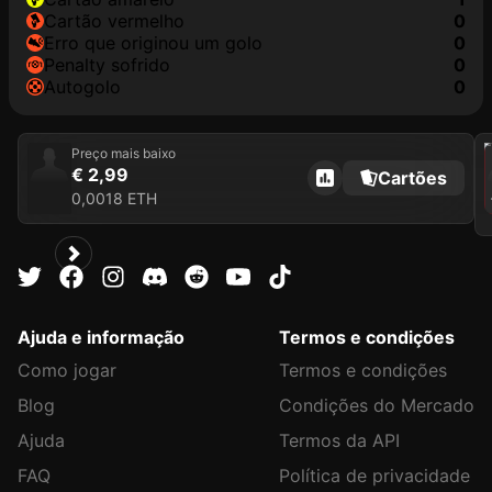
cartão vermelho
0
erro que originou um golo
0
penalty sofrido
0
autogolo
0
202
Preço mais baixo
€ 2,99
Cartões
0,0018 ETH
Ajuda e informação
Termos e condições
Como jogar
Termos e condições
Blog
Condições do Mercado
Ajuda
Termos da API
FAQ
Política de privacidade