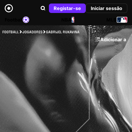
Registar-se
Iniciar sessão
Football
NBA
MLB
FOOTBALL
JOGADORES
GABRIJEL RUKAVINA
Adicionar a