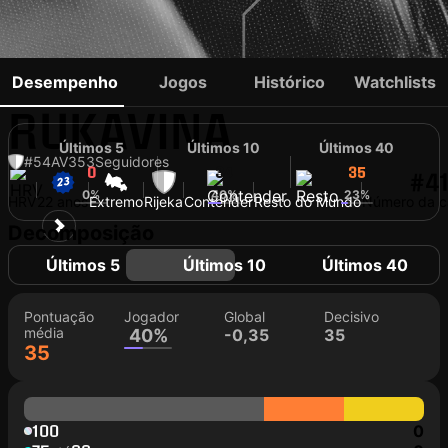
GABRIJEL
Desempenho
Jogos
Histórico
Watchlists
RUKAVINA
Últimos 5
Últimos 10
Últimos 40
#54
AV
353
Seguidores
0
34
35
#4
0%
40%
23%
HRV
22 anos
Extremo
Rijeka
Contender
Resto do Mundo
Número da c
Decomposição
Últimos 5
Últimos 10
Últimos 40
Pontuação
Jogador
Global
Decisivo
média
40%
-0,35
35
35
100
0