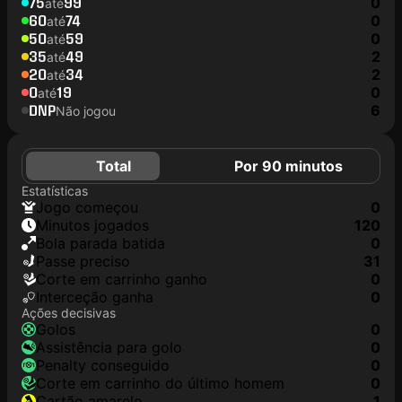
75
99
0
até
60
74
0
até
50
59
0
até
35
49
2
até
20
34
2
até
0
19
0
até
DNP
6
Não jogou
Total
Por 90 minutos
Estatísticas
jogo começou
0
minutos jogados
120
Bola parada batida
0
passe preciso
31
corte em carrinho ganho
0
interceção ganha
0
Ações decisivas
golos
0
assistência para golo
0
penalty conseguido
0
corte em carrinho do último homem
0
cartão amarelo
1