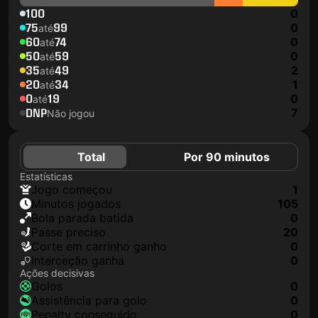
100
0
75
99
0
até
60
74
0
até
50
59
0
até
35
49
2
até
20
34
1
até
0
19
0
até
DNP
7
Não jogou
Total
Por 90 minutos
Estatísticas
jogo começou
1
minutos jogados
105
Bola parada batida
0
passe preciso
20
corte em carrinho ganho
0
interceção ganha
0
Ações decisivas
golos
0
assistência para golo
0
penalty conseguido
0