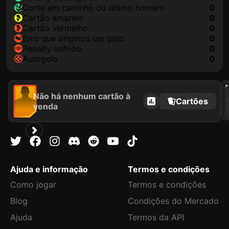
corte em carrinho do último homem
0
cartão amarelo
0
cartão vermelho
0
erro que originou um golo
0
penalty sofrido
0
autogolo
0
202
Não há nenhum cartão à
Cartões
venda
Ajuda e informação
Termos e condições
Como jogar
Termos e condições
Blog
Condições do Mercado
Ajuda
Termos da API