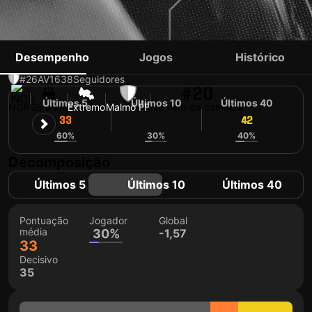
ERIK BOTHEIM
Desempenho
Jogos
Histórico
#26
AV
1638
Seguidores
#20
Últimos 5
Últimos 10
Últimos 40
NOR
26 anos
Extremo
Malmö FF
Número da camisola
33
42
42
60%
30%
40%
Decomposição
Últimos 5
Últimos 10
Últimos 40
Pontuação
Jogador
Global
média
30%
-1,57
33
Decisivo
35