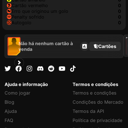
cartão vermelho
0
erro que originou um golo
0
penalty sofrido
0
autogolo
0
202
Não há nenhum cartão à
Cartões
venda
Ajuda e informação
Termos e condições
Como jogar
Termos e condições
Blog
Condições do Mercado
Ajuda
Termos da API
FAQ
Política de privacidade