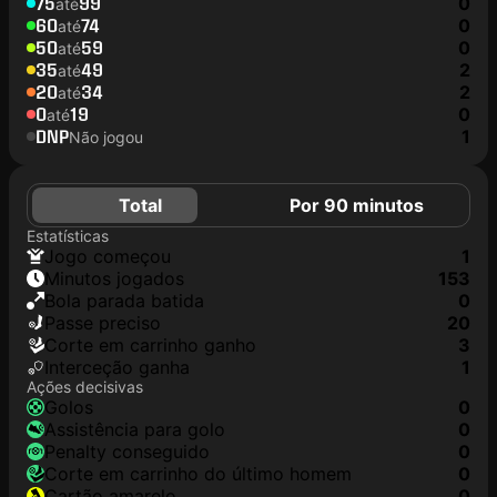
75
99
0
até
60
74
0
até
50
59
0
até
35
49
2
até
20
34
2
até
0
19
0
até
DNP
1
Não jogou
Total
Por 90 minutos
Estatísticas
jogo começou
1
minutos jogados
153
Bola parada batida
0
passe preciso
20
corte em carrinho ganho
3
interceção ganha
1
Ações decisivas
golos
0
assistência para golo
0
penalty conseguido
0
corte em carrinho do último homem
0
cartão amarelo
0