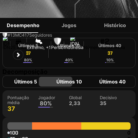
ELIANO REIJNDERS
Desempenho
Jogos
Histórico
#13
MC
417
Seguidores
#2
Últimos 5
Últimos 10
Últimos 40
IDN
25 anos
Extremo, +1
Persib
Indonesia
Número da camisola
37
37
37
80%
40%
10%
Decomposição
Últimos 5
Últimos 10
Últimos 40
Pontuação
Jogador
Global
Decisivo
média
80%
2,33
35
37
100
0