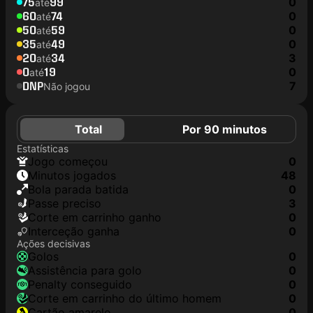
75
99
0
até
60
74
0
até
50
59
0
até
35
49
0
até
20
34
3
até
0
19
0
até
DNP
7
Não jogou
Total
Por 90 minutos
Estatísticas
jogo começou
0
minutos jogados
48
Bola parada batida
0
passe preciso
3
corte em carrinho ganho
0
interceção ganha
0
Ações decisivas
golos
0
assistência para golo
0
penalty conseguido
0
corte em carrinho do último homem
0
cartão amarelo
0