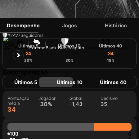
EJAITA IFONI
Desempenho
Jogos
Histórico
#2
AV
7
Seguidores
#0
Últimos 5
Últimos 10
Últimos 40
NGA
26 anos
Extremo
Black Bulls Maputo
Número da camisola
34
34
34
20%
30%
15%
Decomposição
Últimos 5
Últimos 10
Últimos 40
Pontuação
Jogador
Global
Decisivo
média
30%
-1,43
35
34
100
0