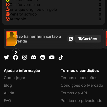
cartão vermelho
0
erro que originou um golo
0
penalty sofrido
0
autogolo
0
Não há nenhum cartão à
Cartões
venda
Ajuda e informação
Termos e condições
Como jogar
Termos e condições
Blog
Condições do Mercado
Ajuda
Termos da API
FAQ
Política de privacidade