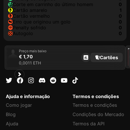
corte em carrinho do último homem
0
cartão amarelo
1
cartão vermelho
0
erro que originou um golo
0
penalty sofrido
0
autogolo
0
202
Preço mais baixo
€ 1,70
Cartões
0,0011 ETH
Ajuda e informação
Termos e condições
Como jogar
Termos e condições
Blog
Condições do Mercado
Ajuda
Termos da API