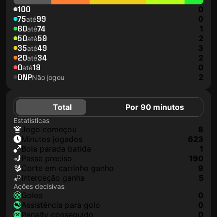
100
0
75
99
0
até
60
74
1
até
50
59
2
até
35
49
3
até
20
34
2
até
0
19
0
até
DNP
2
Não jogou
Total
Por 90 minutos
Estatísticas
jogo começou
8
minutos jogados
623
Bola parada batida
1
passe preciso
190
corte em carrinho ganho
9
interceção ganha
5
Ações decisivas
golos
0
assistência para golo
0
penalty conseguido
0