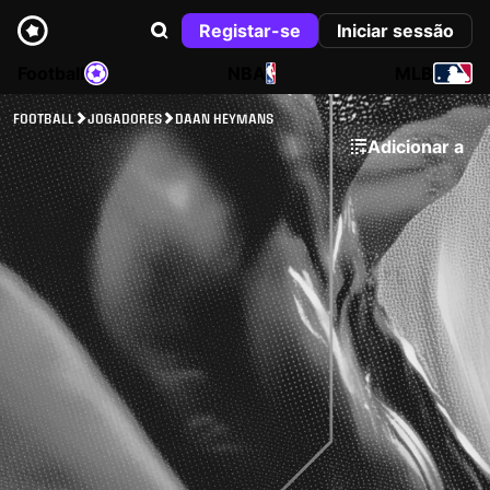
Registar-se
Iniciar sessão
Football
NBA
MLB
FOOTBALL
JOGADORES
DAAN HEYMANS
Adicionar a