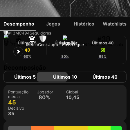
DAAN HEYMANS
Desempenho
Jogos
Histórico
Watchlists
#13
MC
494
Seguidores
#38
Últimos 5
Últimos 10
Últimos 40
BEL
27 anos
Médio
Genk
Jupiler Pro League
Número da camisola
48
55
59
60%
80%
95%
Decomposição
Últimos 5
Últimos 10
Últimos 40
Pontuação
Jogador
Global
média
80%
10,45
45
Decisivo
35