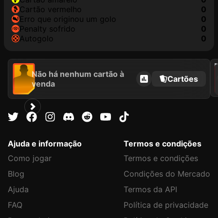
cartão vermelho
0
erro que originou um golo
0
penalty sofrido
0
autogolo
0
202
Não há nenhum cartão à
Cartões
venda
Ajuda e informação
Termos e condições
Como jogar
Termos e condições
Blog
Condições do Mercado
Ajuda
Termos da API
FAQ
Política de privacidade