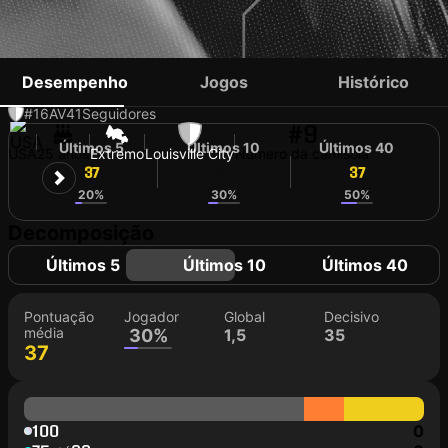
CHRIS DONOVAN
Desempenho
Jogos
Histórico
#16
AV
41
Seguidores
#9
Últimos 5
Últimos 10
Últimos 40
USA
25 anos
Extremo
Louisville City
Número da camisola
37
36
37
20%
30%
50%
Decomposição
Últimos 5
Últimos 10
Últimos 40
Pontuação
Jogador
Global
Decisivo
média
30%
1,5
35
37
100
0