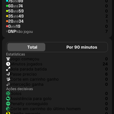
75
99
0
até
60
74
0
até
50
59
0
até
35
49
2
até
20
34
1
até
0
19
0
até
DNP
7
Não jogou
Total
Por 90 minutos
Estatísticas
jogo começou
0
minutos jogados
24
Bola parada batida
0
passe preciso
6
corte em carrinho ganho
0
interceção ganha
0
Ações decisivas
golos
0
assistência para golo
0
penalty conseguido
0
corte em carrinho do último homem
0
cartão amarelo
0