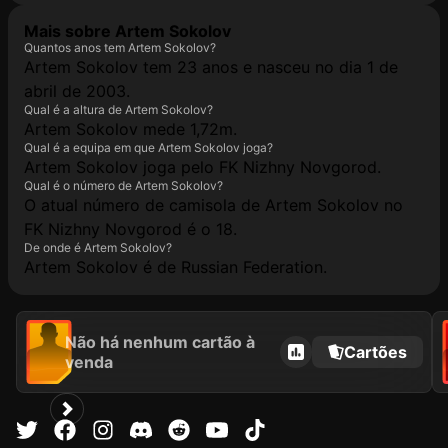
Mais sobre Artem Sokolov
Quantos anos tem Artem Sokolov?
Artem Sokolov tem 23 anos e nasceu no dia 1 de
abril de 2003.
Qual é a altura de Artem Sokolov?
Artem Sokolov mede 1,72m.
Qual é a equipa em que Artem Sokolov joga?
Artem Sokolov joga pelo FK Nizhny Novgorod.
Qual é o número de Artem Sokolov?
O atual número de camisola de Artem Sokolov no
FK Nizhny Novgorod é o 18.
De onde é Artem Sokolov?
Artem Sokolov é de Russian Federation.
Não há nenhum cartão à
Cartões
venda