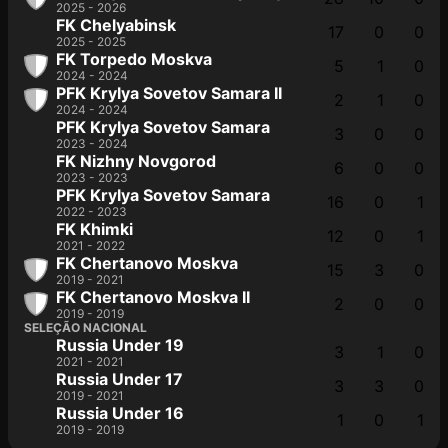
2025 - 2026
FK Chelyabinsk
17
0
0
2025 - 2025
FK Torpedo Moskva
5
1
0
2024 - 2024
PFK Krylya Sovetov Samara II
2
1
0
2024 - 2024
PFK Krylya Sovetov Samara
3
0
0
2023 - 2024
FK Nizhny Novgorod
6
0
0
2023 - 2023
PFK Krylya Sovetov Samara
16
0
1
2022 - 2023
FK Khimki
12
0
1
2021 - 2022
FK Chertanovo Moskva
15
3
0
2019 - 2021
FK Chertanovo Moskva II
2
0
0
2019 - 2019
SELEÇÃO NACIONAL
Russia Under 19
3
1
0
2021 - 2021
Russia Under 17
3
3
0
2019 - 2021
Russia Under 16
1
0
1
2019 - 2019