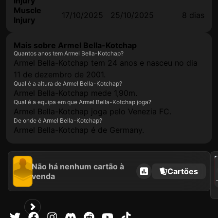
Injury
Muscle
17/10/2025
25/10/2025
8 dias
Injury
Mais sobre Armel Bella-Kotchap
Quantos anos tem Armel Bella-Kotchap?
Armel Bella-Kotchap tem 24 anos e nasceu no dia
11 de dezembro de 2001.
Qual é a altura de Armel Bella-Kotchap?
Armel Bella-Kotchap mede 1,90m.
Qual é a equipa em que Armel Bella-Kotchap joga?
Armel Bella-Kotchap joga pelo Venezia FC.
De onde é Armel Bella-Kotchap?
Armel Bella-Kotchap é de Germany.
202
Não há nenhum cartão à
Cartões
venda
AR