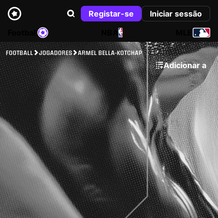
Registar-se
Iniciar sessão
Football
NBA
MLB
FOOTBALL
JOGADORES
ARMEL BELLA-KOTCHAP
Adicionar a