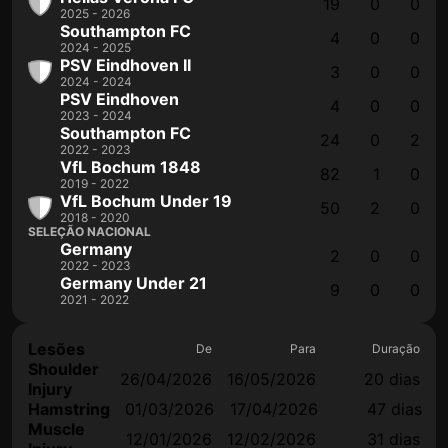
19
0
0
2025 - 2026
Southampton FC
4
0
0
2024 - 2025
PSV Eindhoven II
3
0
0
2024 - 2024
PSV Eindhoven
4
0
0
2023 - 2024
Southampton FC
24
0
2
2022 - 2023
VfL Bochum 1848
82
1
0
2019 - 2022
VfL Bochum Under 19
50
2
0
2018 - 2020
SELEÇÃO NACIONAL
Germany
2
0
0
2022 - 2023
Germany Under 21
9
0
0
2021 - 2022
Lesões
De
Para
Duração
Shoulder
26/04/2026
16/05/2026
20 dias
Injury
Hamstring
01/03/2026
17/04/2026
47 dias
Muscle
12/01/2026
12/02/2026
31 dias