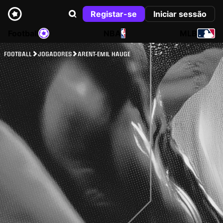
Registar-se
Iniciar sessão
Football
NBA
MLB
FOOTBALL
JOGADORES
ARENT-EMIL HAUGE