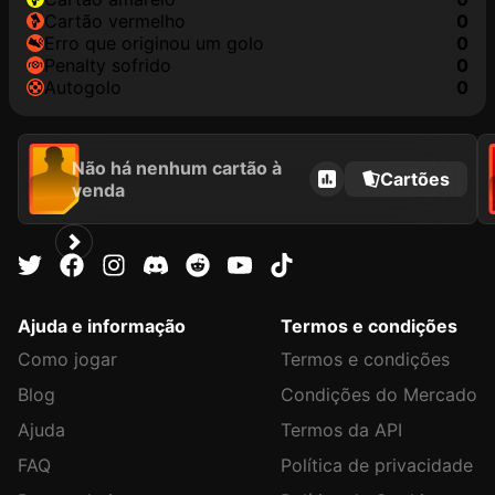
cartão vermelho
0
erro que originou um golo
0
penalty sofrido
0
autogolo
0
Não há nenhum cartão à
Cartões
venda
Ajuda e informação
Termos e condições
Como jogar
Termos e condições
Blog
Condições do Mercado
Ajuda
Termos da API
FAQ
Política de privacidade