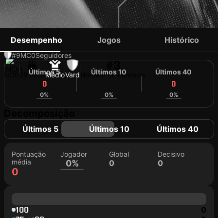
ARENT-EMIL HAUGE
Desempenho
Jogos
Histórico
#9
MC
0
Seguidores
#3
Últimos 5
Últimos 10
Últimos 40
NOR
28 anos
Médio
Vard
Número da camisola
0
0
0
0%
0%
0%
Decomposição
Últimos 5
Últimos 10
Últimos 40
Pontuação
Jogador
Global
Decisivo
média
0%
0
0
0
100
0