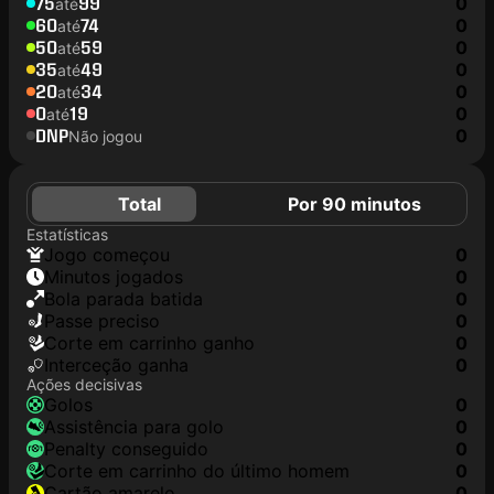
75
99
0
até
60
74
0
até
50
59
0
até
35
49
0
até
20
34
0
até
0
19
0
até
DNP
0
Não jogou
Total
Por 90 minutos
Estatísticas
jogo começou
0
minutos jogados
0
Bola parada batida
0
passe preciso
0
corte em carrinho ganho
0
interceção ganha
0
Ações decisivas
golos
0
assistência para golo
0
penalty conseguido
0
corte em carrinho do último homem
0
cartão amarelo
0