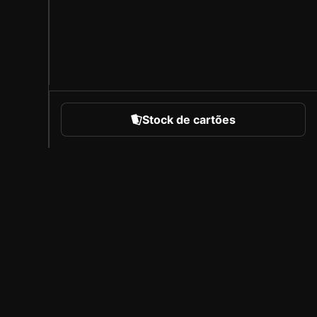
Stock de cartões
portes
Sobre a Sorare
Carreiras
Programa de Criadores
Convidar amigos
l
Imprensa
Cobertura