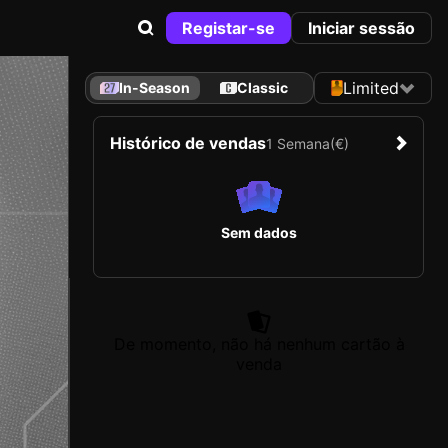
Registar-se
Iniciar sessão
Limited
In-Season
Classic
Histórico de vendas
1 Semana
(€)
Sem dados
De momento, não há nenhum cartão à
venda