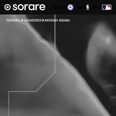
Football
NBA
MLB
FOOTBALL
JOGADORES
ANTHONY AKUMU