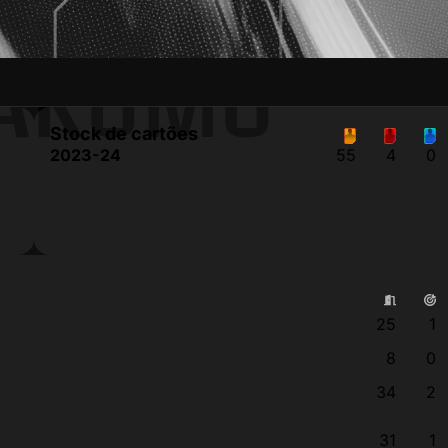
 AKUMU
Stock de cartões
2023-24
55
4
0
25
1
8
0
34
2
31
1