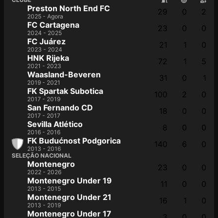
Preston North End FC
29
0
2
2025 - Agora
FC Cartagena
23
0
0
2024 - 2025
FC Juárez
21
1
0
2023 - 2024
HNK Rijeka
72
1
5
2021 - 2023
Waasland-Beveren
31
0
1
2019 - 2021
FK Spartak Subotica
100
2
0
2017 - 2019
San Fernando CD
18
0
0
2017 - 2017
Sevilla Atlético
8
0
0
2016 - 2016
FK Budućnost Podgorica
140
6
0
2013 - 2016
SELEÇÃO NACIONAL
Montenegro
23
0
0
2022 - 2026
Montenegro Under 19
11
0
0
2013 - 2015
Montenegro Under 21
16
1
0
2013 - 2019
Montenegro Under 17
3
0
0