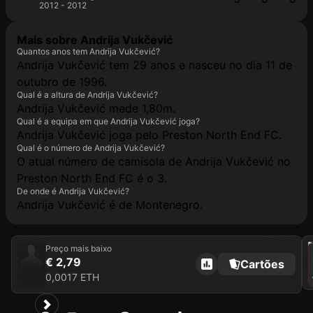
2012 - 2012
Mais sobre Andrija Vukčević
Quantos anos tem Andrija Vukčević?
Andrija Vukčević tem 29 anos e nasceu no dia 11 de
outubro de 1996.
Qual é a altura de Andrija Vukčević?
Andrija Vukčević mede 1,80m.
Qual é a equipa em que Andrija Vukčević joga?
Andrija Vukčević joga pelo Preston North End FC.
Qual é o número de Andrija Vukčević?
O atual número de camisola de Andrija Vukčević no
Preston North End FC é o 3.
De onde é Andrija Vukčević?
Andrija Vukčević é de Montenegro.
202
Preço mais baixo
€ 2,79
Cartões
0,0017 ETH