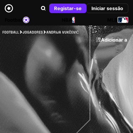
Registar-se
Iniciar sessão
Football
NBA
MLB
FOOTBALL
JOGADORES
ANDRIJA VUKČEVIĆ
Adicionar a