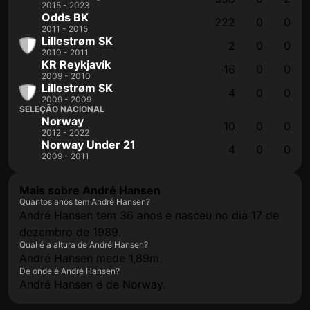
2015 - 2023
Odds BK
222
0
0
2011 - 2015
Lillestrøm SK
2
0
0
2010 - 2011
KR Reykjavík
16
0
0
2009 - 2010
Lillestrøm SK
4
0
0
2009 - 2009
SELEÇÃO NACIONAL
Norway
10
0
0
2012 - 2022
Norway Under 21
4
0
0
2009 - 2011
Mais sobre André Hansen
Quantos anos tem André Hansen?
André Hansen tem 36 anos e nasceu no dia 17 de
dezembro de 1989.
Qual é a altura de André Hansen?
André Hansen mede 1,89m.
De onde é André Hansen?
André Hansen é de Norway.