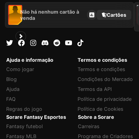
202
Não há nenhum cartão à
Cartões
venda
Ajuda e informação
Termos e condições
Como jogar
Termos e condições
Blog
Condições do Mercado
Ajuda
Termos da API
FAQ
Política de privacidade
Regras do jogo
Política de Cookies
Sorare Fantasy Esportes
Sobre a Sorare
Fantasy futebol
Carreiras
Fantasy MLB
Programa de Criadores