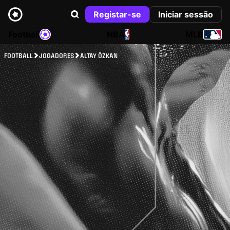
Registar-se
Iniciar sessão
Football
NBA
MLB
FOOTBALL
JOGADORES
ALTAY ÖZKAN