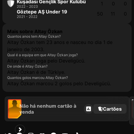
Kuşadası Gençlik Spor Kulübü
1
0
0
2022 - 2023
Göztepe AŞ Under 19
50
11
0
2021 - 2022
Mais sobre Altay Özkan
Quantos anos tem Altay Özkan?
Altay Özkan tem 23 anos e nasceu no dia 1 de
janeiro de 2003.
Qual é a equipa em que Altay Özkan joga?
Altay Özkan joga pelo Develigücü.
De onde é Altay Özkan?
Altay Özkan é de Türkiye.
Quantos golos marcou Altay Özkan?
Altay Özkan marcou 2 golos pelo Develigücü.
2021
Não há nenhum cartão à
Cartões
venda