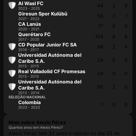
Al Wasl FC
44
2
3
2023 - 2025
Giresun Spor Kulübü
59
2
1
2021 - 2023
CA Lanús
17
0
0
2020 - 2021
Querétaro FC
104
8
8
2017 - 2020
CD Popular Junior FC SA
94
2
4
2016 - 2017
Universidad Autónoma del
24
0
0
Caribe S.A.
2015 - 2015
Real Valladolid CF Promesas
24
0
0
2015 - 2015
Universidad Autónoma del
90
2
0
Caribe S.A.
2013 - 2014
SELEÇÃO NACIONAL
Colombia
1
0
0
2023 - 2023
Mais sobre Alexis Pérez
Quantos anos tem Alexis Pérez?
Alexis Pérez tem 32 anos e nasceu no dia 25 de