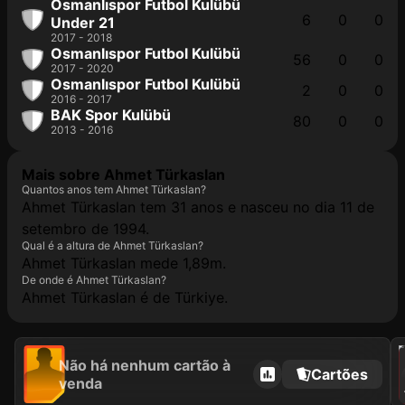
Osmanlıspor Futbol Kulübü
6
0
0
Under 21
2017 - 2018
Osmanlıspor Futbol Kulübü
56
0
0
2017 - 2020
Osmanlıspor Futbol Kulübü
2
0
0
2016 - 2017
BAK Spor Kulübü
80
0
0
2013 - 2016
Mais sobre Ahmet Türkaslan
Quantos anos tem Ahmet Türkaslan?
Ahmet Türkaslan tem 31 anos e nasceu no dia 11 de
setembro de 1994.
Qual é a altura de Ahmet Türkaslan?
Ahmet Türkaslan mede 1,89m.
De onde é Ahmet Türkaslan?
Ahmet Türkaslan é de Türkiye.
2021
Não há nenhum cartão à
Cartões
venda