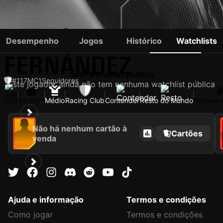
ADRIÁN
Desempenho
Jogos
Histórico
Watchlists
FERNÁNDEZ
Sem watchlist pública
#117
MC
1
Seguidores
Este jogador ainda não tem nenhuma watchlist pública
ARG
25 anos
Médio
Racing Club
Contender
Resto do Mundo
Número 
Não há nenhum cartão à
Cartões
venda
Ajuda e informação
Termos e condições
Como jogar
Termos e condições