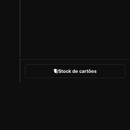
Stock de cartões
portes
Sobre a Sorare
Carreiras
Programa de Criadores