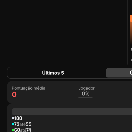
Últimos 5
Pontuação média
Jogador
0
0%
100
75
99
até
60
74
até