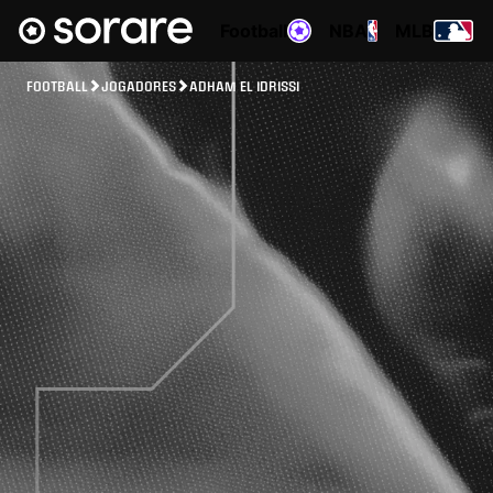
Football
NBA
MLB
FOOTBALL
JOGADORES
ADHAM EL IDRISSI