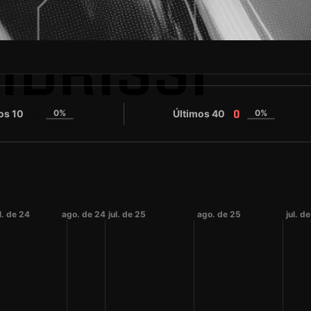
IDRISSI
os 10
0%
Últimos 40
0%
0
0
l. de 24
ago. de 24
jul. de 25
ago. de 25
jul. d