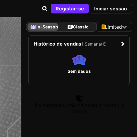
Registar-se
Iniciar sessão
Limited
In-Season
Classic
Histórico de vendas
1 Semana
(€)
Sem dados
De momento, não há nenhum cartão à
venda