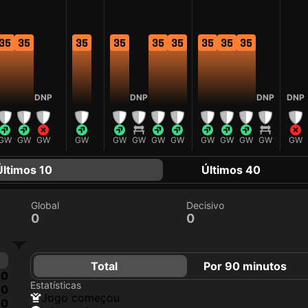
35
35
35
35
35
35
35
35
35
DNP
DNP
DNP
DNP
GW
GW
GW
GW
GW
GW
GW
GW
GW
GW
GW
GW
GW
Últimos 10
Últimos 40
Global
Decisivo
0
0
Total
Por 90 minutos
0
Estatísticas
0
jogo começou
0