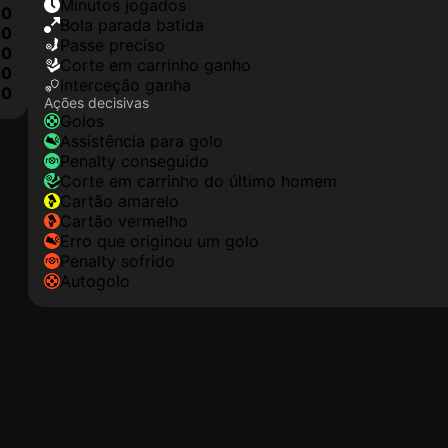
minutos jogados
0
Bola parada batida
0
passe preciso
0
corte em carrinho ganho
0
interceção ganha
0
Ações decisivas
golos
assistência para golo
penalty conseguido
corte em carrinho do último homem
cartão amarelo
cartão vermelho
erro que originou um golo
penalty sofrido
autogolo