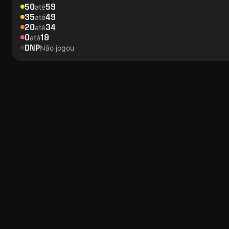
50
59
até
35
49
até
20
34
até
0
19
até
DNP
Não jogou