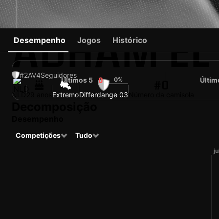
ADHAM EL 
Desempenho
Jogos
Histórico
#2
AV
4
Seguidores
Últimos 5
0%
Últim
0
#0
NLD
29 anos
Extremo
Differdange 03
Número da camisola
Decomposição
Desempenho
Competições
Tudo
ju