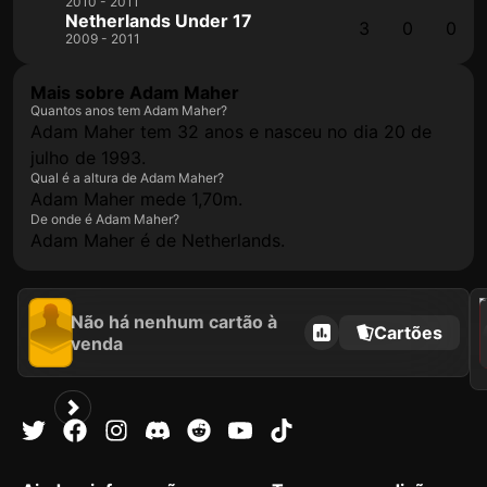
2010 - 2011
Netherlands Under 17
3
0
0
2009 - 2011
Mais sobre Adam Maher
Quantos anos tem Adam Maher?
Adam Maher tem 32 anos e nasceu no dia 20 de
julho de 1993.
Qual é a altura de Adam Maher?
Adam Maher mede 1,70m.
De onde é Adam Maher?
Adam Maher é de Netherlands.
2021
Não há nenhum cartão à
Cartões
venda