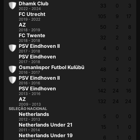
Dhamk Club
33
0
3
2022 - 2024
FC Utrecht
105
9
17
2019 - 2022
AZ
50
2
8
2018 - 2019
FC Twente
32
2
8
2018 - 2018
PSV Eindhoven II
4
0
0
2017 - 2018
PSV Eindhoven
2
0
0
2017 - 2018
Osmanlıspor Futbol Kulübü
48
4
2
2016 - 2017
PSV Eindhoven II
12
2
0
2016 - 2016
PSV Eindhoven
142
24
16
2013 - 2016
AZ
132
24
24
2009 - 2013
SELEÇÃO NACIONAL
Netherlands
5
0
0
2012 - 2013
Netherlands Under 21
15
1
0
2011 - 2014
Netherlands Under 19
6
1
0