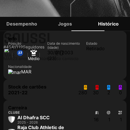
ABDERAHMANE
Desempenho
Jogos
Histórico
SOUSSI
Info
Posição
Data de nascimento
Estado
#45
AV
119
Seguidores
(idade)
Extremo
Retirado
#0
30/01/2003
(23)
MAR
23 anos
Médio
Número da camisola
Nacionalidade
MAR
Stock de cartões
2021-22
280
30
2
0
Carreira
CLUBE
Al Dhafra SCC
16
1
1
2025 - 2026
Raja Club Athletic de