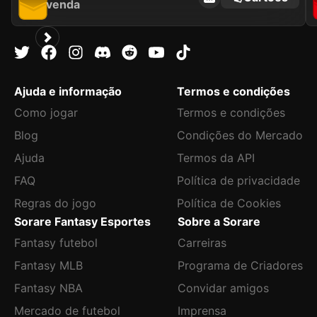
venda
Ajuda e informação
Termos e condições
Como jogar
Termos e condições
Blog
Condições do Mercado
Ajuda
Termos da API
FAQ
Política de privacidade
Regras do jogo
Política de Cookies
Sorare Fantasy Esportes
Sobre a Sorare
Fantasy futebol
Carreiras
Fantasy MLB
Programa de Criadores
Fantasy NBA
Convidar amigos
Mercado de futebol
Imprensa