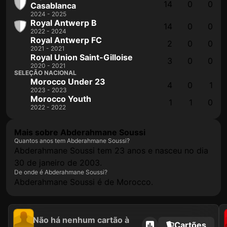
14
0
0
Casablanca
2024 - 2025
Royal Antwerp B
14
0
0
2022 - 2024
Royal Antwerp FC
2
0
0
2021 - 2021
Royal Union Saint-Gilloise
3
0
0
2020 - 2021
SELEÇÃO NACIONAL
Morocco Under 23
4
0
1
2023 - 2023
Morocco Youth
1
1
0
2022 - 2022
Mais sobre Abderahmane Soussi
Quantos anos tem Abderahmane Soussi?
Abderahmane Soussi tem 23 anos e nasceu no dia
30 de janeiro de 2003.
De onde é Abderahmane Soussi?
Abderahmane Soussi é de Morocco.
Não há nenhum cartão à
Cartões