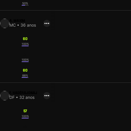
50%
A. MAXIM
MC • 36 anos
60
100%
61
100%
60
88%
F. HADËRGJONAJ
DF • 32 anos
57
100%
58