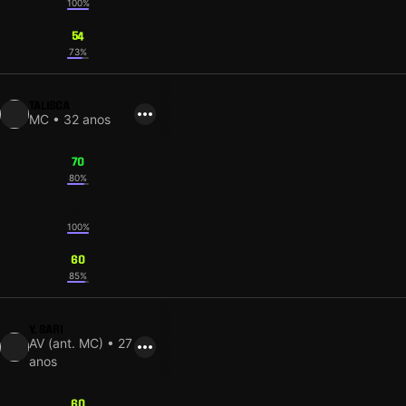
100%
54
73%
TALISCA
MC • 32 anos
70
80%
58
100%
60
85%
Y. SARI
AV (ant. MC) • 27
anos
60