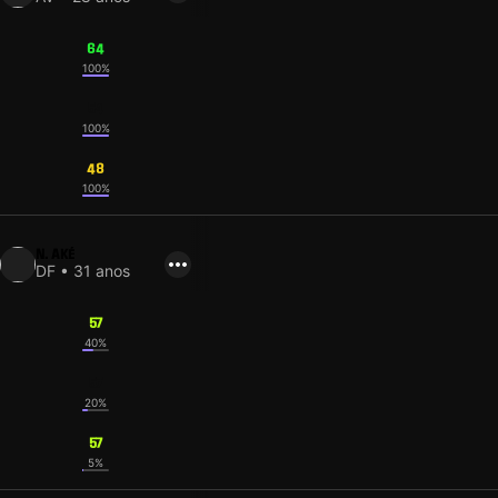
64
100%
54
100%
48
100%
N. AKÉ
DF • 31 anos
57
40%
57
20%
57
5%