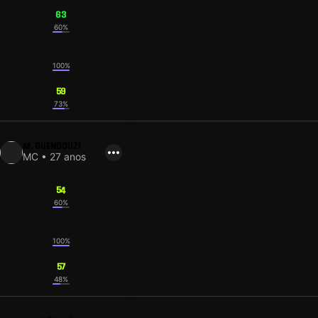
63
60%
61
100%
59
73%
M. GUENDOUZI
MC • 27 anos
54
60%
63
100%
57
48%