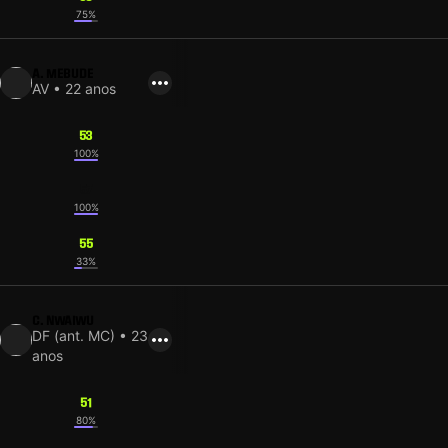
75%
A. MEBUDE
AV • 22 anos
53
100%
57
100%
55
33%
C. NWAIWU
DF (ant. MC) • 23
anos
51
80%