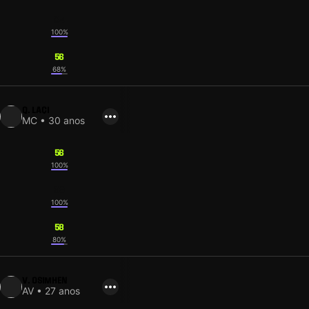
64
100%
56
68%
Q. LAÇI
MC • 30 anos
56
100%
68
100%
58
80%
V. OSIMHEN
AV • 27 anos