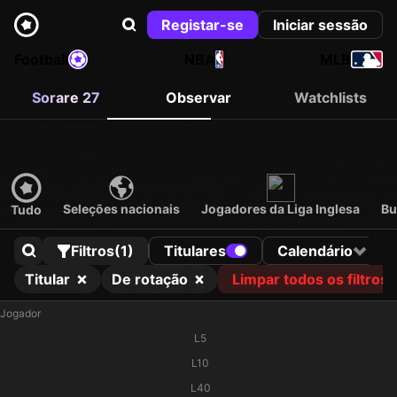
Registar-se
Iniciar sessão
Football
NBA
MLB
Sorare 27
Observar
Watchlists
Seleções nacionais
Jogadores da Liga Inglesa
Bu
Tudo
Filtros
(1)
Titulares
Calendário
Titular
De rotação
Limpar todos os filtros
Jogador
L5
L10
L40