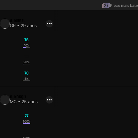
Preço mais baix
A. NÜBEL
GR • 29 anos
76
40%
76
20%
76
5%
O. KÖKÇÜ
MC • 25 anos
77
100%
72