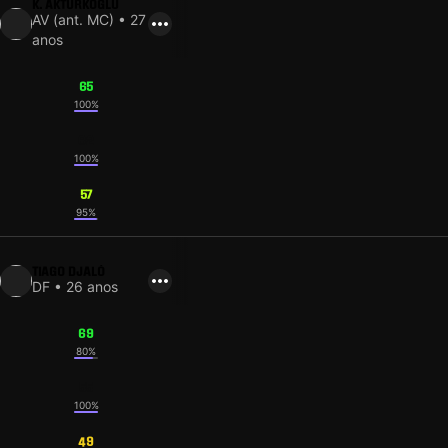
K. AKTÜRKOĞLU
AV (ant. MC) • 27
anos
65
100%
62
100%
57
95%
TIAGO DJALÓ
DF • 26 anos
69
80%
55
100%
49