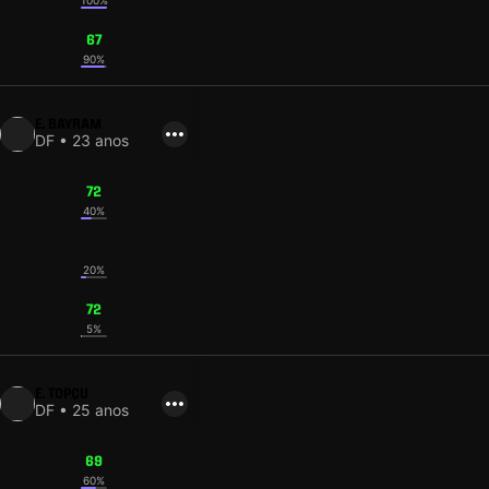
100%
67
90%
E. BAYRAM
DF • 23 anos
72
40%
72
20%
72
5%
E. TOPÇU
DF • 25 anos
69
60%