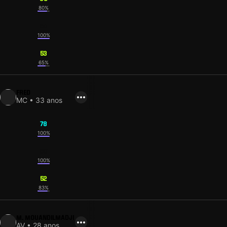
80%
60
100%
53
65%
FRED
MC • 33 anos
78
100%
60
100%
52
83%
M. MOUANDILMADJI
AV • 28 anos