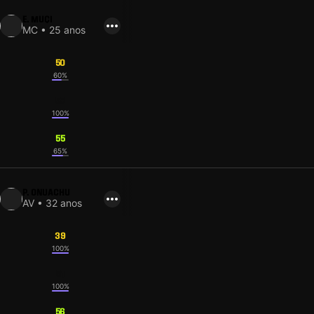
E. MUÇI
MC • 25 anos
50
60%
58
100%
55
65%
P. ONUACHU
AV • 32 anos
39
100%
51
100%
56