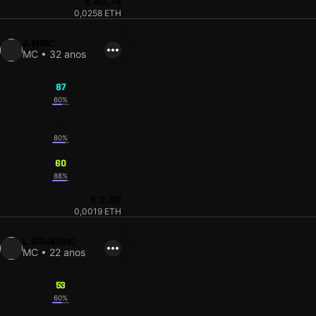
€ 40,74
0,0258 ETH
J. MIŠIĆ
MC • 32 anos
87
60%
72
80%
60
88%
€ 2,99
0,0019 ETH
L. STOJKOVIĆ
MC • 22 anos
53
60%