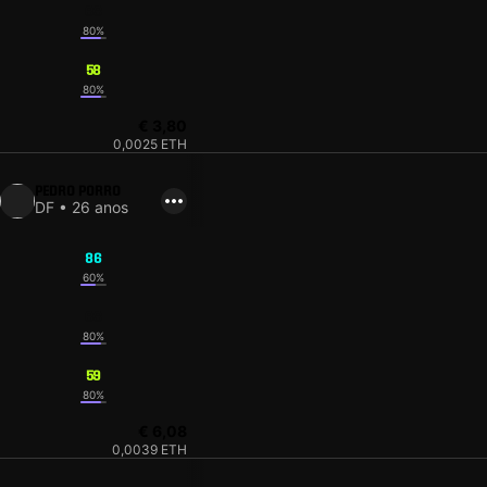
68
80%
58
80%
€ 3,80
0,0025 ETH
PEDRO PORRO
DF • 26 anos
86
60%
68
80%
59
80%
€ 6,08
0,0039 ETH