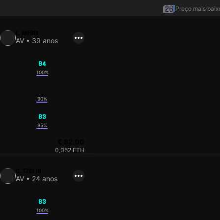
Preço mais baix
L. MESSI
AV • 39 anos
94
100%
92
90%
83
95%
€ 82,00
0,052 ETH
C. TZOLIS
AV • 24 anos
83
100%