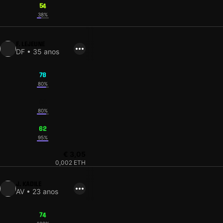
54
38%
F. LEJEUNE
DF • 35 anos
78
80%
68
80%
62
95%
€ 3,05
0,002 ETH
J. KADILE
AV • 23 anos
74