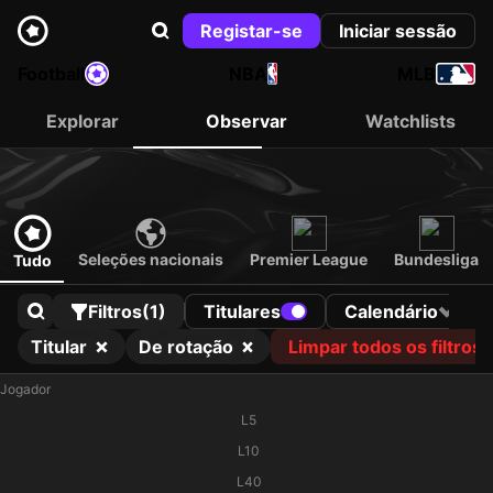
Registar-se
Iniciar sessão
Football
NBA
MLB
Explorar
Observar
Watchlists
Seleções nacionais
Premier League
Bundesliga
Tudo
Filtros
(1)
Titulares
Calendário
Titular
De rotação
Limpar todos os filtros
Jogador
L5
L10
L40