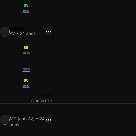
69
98%
D. BELJO
AV • 24 anos
58
100%
72
100%
60
95%
€ 6,11
0,0039 ETH
M. OLISE
MC (ant. AV) • 24
anos