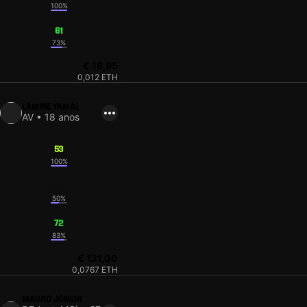
100%
61
73%
€ 18,95
0,012 ETH
LAMINE YAMAL
AV • 18 anos
53
100%
68
50%
72
83%
€ 121,00
0,0767 ETH
MAURO JÚNIOR