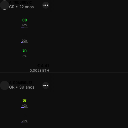
A. TODOROVIĆ
GR • 22 anos
69
40%
70
20%
70
8%
€ 4,41
0,0028 ETH
A. DOMÍNGUEZ
GR • 39 anos
58
40%
58
20%