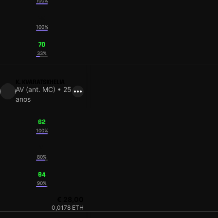
100%
79
100%
70
33%
K. KVARATSKHELIA
AV (ant. MC) • 25
anos
62
100%
71
80%
64
90%
€ 28,00
0,0178 ETH