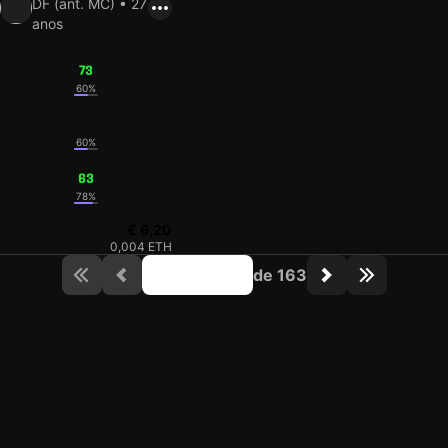
DF (ant. MC) • 27
anos
73
60%
70
60%
63
78%
€ 6,20
0,004 ETH
de 163