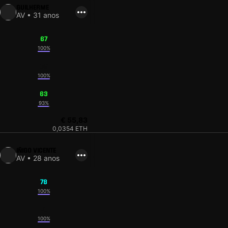
GUILHERME
AV • 31 anos
67
100%
69
100%
63
93%
€ 55,83
0,0354 ETH
IÑIGO VICENTE
AV • 28 anos
78
100%
76
100%