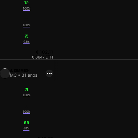
72
100%
69
100%
75
93%
€ 102,11
0,0647 ETH
J. KIMMICH
MC • 31 anos
71
100%
71
100%
69
88%