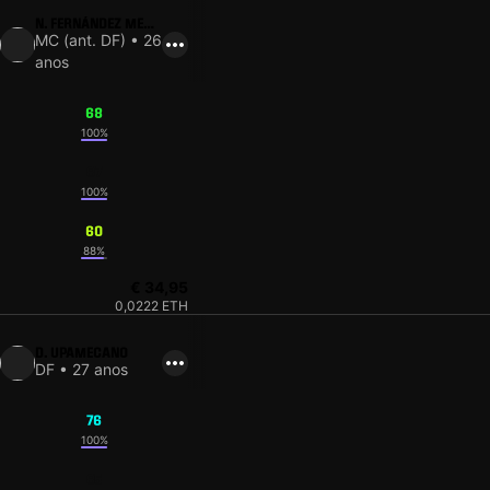
N. FERNÁNDEZ MERC
AU
MC (ant. DF) • 26
anos
68
100%
67
100%
60
88%
€ 34,95
0,0222 ETH
D. UPAMECANO
DF • 27 anos
76
100%
65