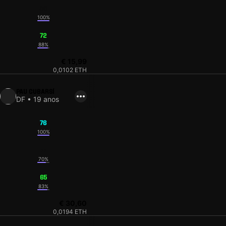
83
100%
72
88%
€ 15,99
0,0102 ETH
PAU CUBARSÍ
DF • 19 anos
76
100%
77
70%
65
83%
€ 30,60
0,0194 ETH