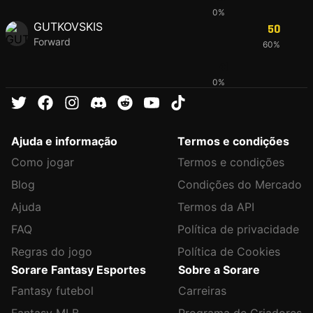
0%
GUTKOVSKIS
50
Forward
60%
41
0%
Ajuda e informação
Termos e condições
Como jogar
Termos e condições
Blog
Condições do Mercado
Ajuda
Termos da API
FAQ
Política de privacidade
Regras do jogo
Política de Cookies
Sorare Fantasy Esportes
Sobre a Sorare
Fantasy futebol
Carreiras