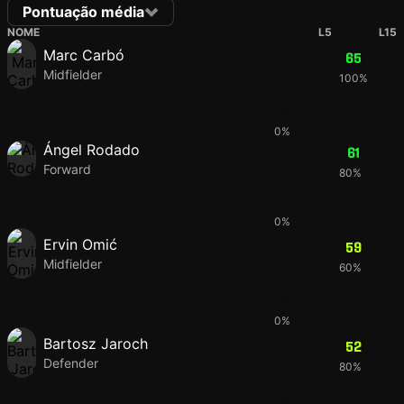
Pontuação média
NOME
L5
L15
Marc Carbó
65
Midfielder
100%
54
0%
Ángel Rodado
61
Forward
80%
61
0%
Ervin Omić
59
Midfielder
60%
43
0%
Bartosz Jaroch
52
Defender
80%
52