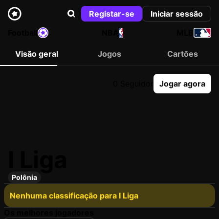
Registar-se
Iniciar sessão
Football
NBA
MLB
Visão geral
Jogos
Cartões
0 Seguidor
Jogar agora
I Liga
Polônia
Nenhuma classificação para I Liga
Os melhores jogadores