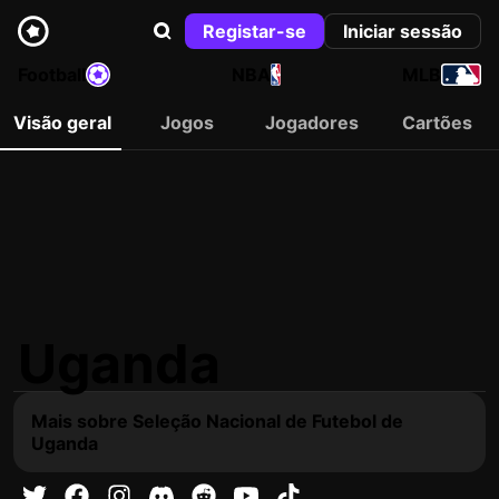
Registar-se
Iniciar sessão
Football
NBA
MLB
Visão geral
Jogos
Jogadores
Cartões
Uganda
Mais sobre Seleção Nacional de Futebol de
Uganda