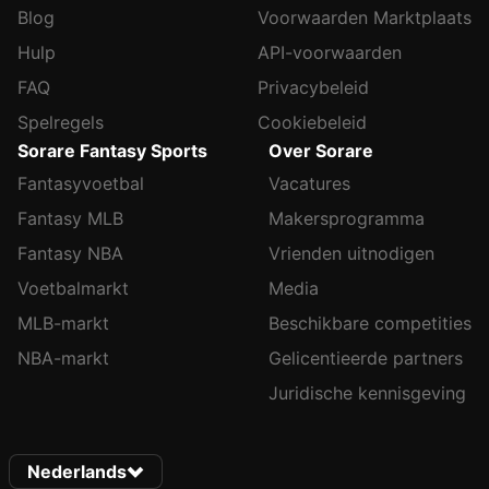
Blog
Voorwaarden Marktplaats
Hulp
API-voorwaarden
FAQ
Privacybeleid
Spelregels
Cookiebeleid
Sorare Fantasy Sports
Over Sorare
Fantasyvoetbal
Vacatures
Fantasy MLB
Makersprogramma
Fantasy NBA
Vrienden uitnodigen
Voetbalmarkt
Media
MLB-markt
Beschikbare competities
NBA-markt
Gelicentieerde partners
Juridische kennisgeving
Nederlands