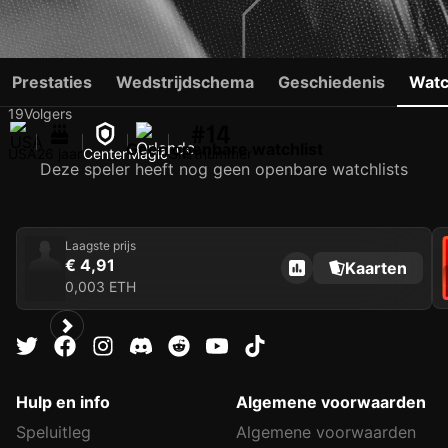
COLIN CASTLETON
Prestaties
Wedstrijdschema
Geschiedenis
Watc
19
Volgers
#14
Geen openbare watchlist
USA
26 jaar
Center
Magic
Shirtnummer
Deze speler heeft nog geen openbare watchlists
Laagste prijs
€ 4,91
Kaarten
0,003 ETH
Hulp en info
Algemene voorwaarden
Speluitleg
Algemene voorwaarden