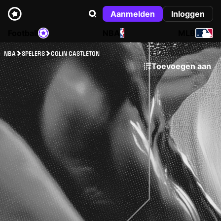
Aanmelden
Inloggen
Football
NBA
MLB
NBA
SPELERS
COLIN CASTLETON
Toevoegen aan