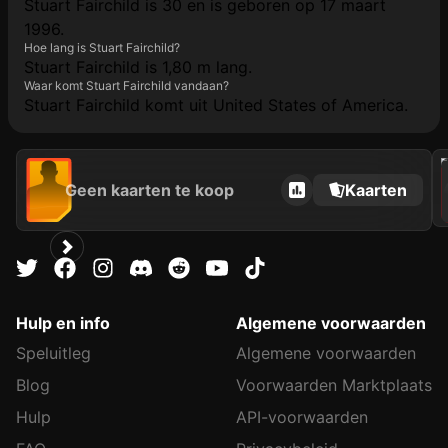
Stuart Fairchild is 30 en is geboren op 17 maart
1996.
Hoe lang is Stuart Fairchild?
Stuart Fairchild is 1,80 m lang.
Waar komt Stuart Fairchild vandaan?
Stuart Fairchild komt uit United States of America.
202
Geen kaarten te koop
Kaarten
Hulp en info
Algemene voorwaarden
Speluitleg
Algemene voorwaarden
Blog
Voorwaarden Marktplaats
Hulp
API-voorwaarden