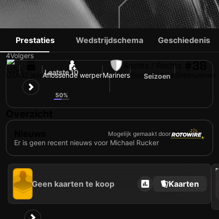
MICHAEL RUCKER
Prestaties
Wedstrijdschema
Geschiedenis
4
Volgers
#38
Rechts / Rechts
Laatste 10
USA
32 jaar
Aflossende werper
Mariners
Slaan/werpen
Shirtnummer
Seizoen
8
8
50%
Overzicht
Nieuws
Mogelijk gemaakt door
Er is geen recent nieuws voor Michael Rucker
202
Geen kaarten te koop
Kaarten