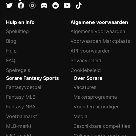
Hulp en info
Algemene voorwaarden
Speluitleg
Algemene voorwaarden
Blog
Voorwaarden Marktplaats
Hulp
API-voorwaarden
FAQ
Privacybeleid
Spelregels
Cookiebeleid
Sorare Fantasy Sports
Over Sorare
Fantasyvoetbal
Vacatures
Fantasy MLB
Makersprogramma
Fantasy NBA
Vrienden uitnodigen
Voetbalmarkt
Media
MLB-markt
Beschikbare competities
NBA-markt
Gelicentieerde partners