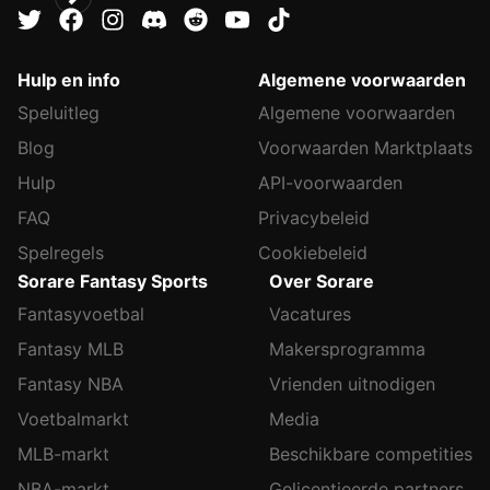
Hulp en info
Algemene voorwaarden
Speluitleg
Algemene voorwaarden
Blog
Voorwaarden Marktplaats
Hulp
API-voorwaarden
FAQ
Privacybeleid
Spelregels
Cookiebeleid
Sorare Fantasy Sports
Over Sorare
Fantasyvoetbal
Vacatures
Fantasy MLB
Makersprogramma
Fantasy NBA
Vrienden uitnodigen
Voetbalmarkt
Media
MLB-markt
Beschikbare competities
NBA-markt
Gelicentieerde partners