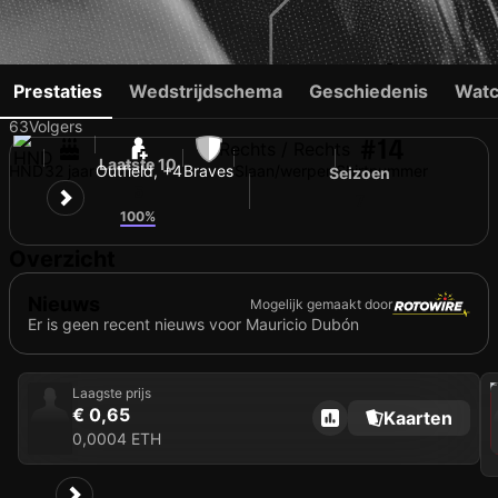
MAURICIO DUBÓN
Prestaties
Wedstrijdschema
Geschiedenis
Watc
63
Volgers
#14
Rechts / Rechts
Laatste 10
HND
32 jaar
Outfield, +4
Braves
Slaan/werpen
Shirtnummer
Seizoen
5
7
100%
Overzicht
Nieuws
Mogelijk gemaakt door
Er is geen recent nieuws voor Mauricio Dubón
202
Laagste prijs
€ 0,65
Kaarten
0,0004 ETH