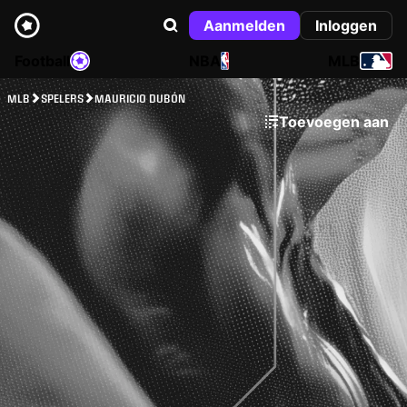
Aanmelden
Inloggen
Football
NBA
MLB
MLB
SPELERS
MAURICIO DUBÓN
Toevoegen aan