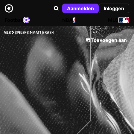
Aanmelden
Inloggen
Football
NBA
MLB
MLB
SPELERS
MATT BRASH
Toevoegen aan