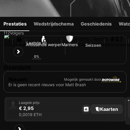
MATT BRASH
Prestaties
Wedstrijdschema
Geschiedenis
Watc
112
Volgers
#47
Rechts / Rechts
Laatste 10
CAN
28 jaar
Aflossende werper
Mariners
Slaan/werpen
Shirtnummer
Seizoen
11
11
0%
Overzicht
Nieuws
Mogelijk gemaakt door
Er is geen recent nieuws voor Matt Brash
202
Laagste prijs
€ 2,95
Kaarten
0,0019 ETH