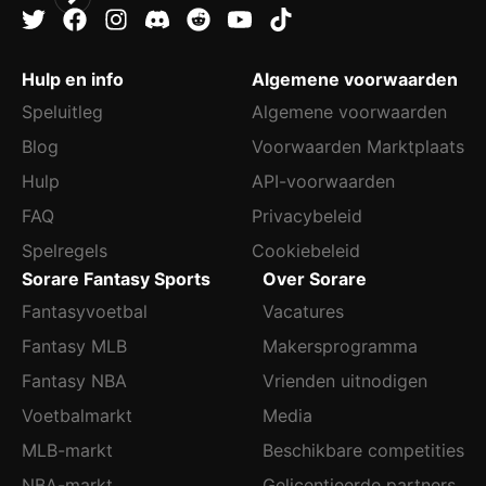
Hulp en info
Algemene voorwaarden
Speluitleg
Algemene voorwaarden
Blog
Voorwaarden Marktplaats
Hulp
API-voorwaarden
FAQ
Privacybeleid
Spelregels
Cookiebeleid
Sorare Fantasy Sports
Over Sorare
Fantasyvoetbal
Vacatures
Fantasy MLB
Makersprogramma
Fantasy NBA
Vrienden uitnodigen
Voetbalmarkt
Media
MLB-markt
Beschikbare competities
NBA-markt
Gelicentieerde partners