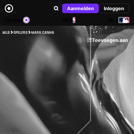
Aanmelden
Inloggen
Football
NBA
MLB
MLB
SPELERS
MARK CANHA
Toevoegen aan