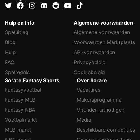
Hulp en info
Algemene voorwaarden
Speluitleg
Algemene voorwaarden
Blog
Voorwaarden Marktplaats
Hulp
API-voorwaarden
FAQ
Privacybeleid
Spelregels
Cookiebeleid
Sorare Fantasy Sports
Over Sorare
Fantasyvoetbal
Vacatures
Fantasy MLB
Makersprogramma
Fantasy NBA
Vrienden uitnodigen
Voetbalmarkt
Media
MLB-markt
Beschikbare competities
NBA-markt
Gelicentieerde partners