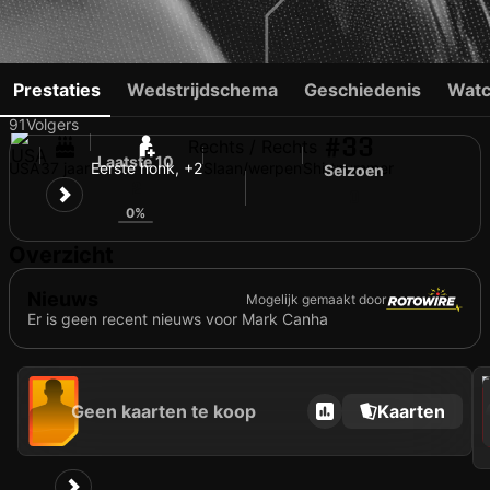
MARK CANHA
Prestaties
Wedstrijdschema
Geschiedenis
Watc
91
Volgers
#33
Rechts / Rechts
Laatste 10
USA
37 jaar
Eerste honk, +2
Slaan/werpen
Shirtnummer
Seizoen
2
0
0%
Overzicht
Nieuws
Mogelijk gemaakt door
Er is geen recent nieuws voor Mark Canha
202
Geen kaarten te koop
Kaarten