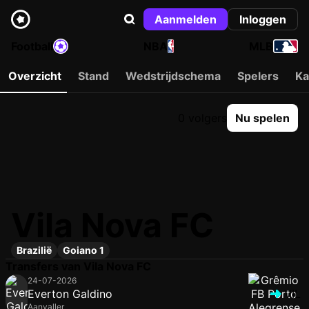
Aanmelden
Inloggen
Football
NBA
MLB
Overzicht
Stand
Wedstrijdschema
Spelers
Ka
0 volgers
Nu spelen
Vila Nova FC
Brazilië
Goiano 1
Transfers van Vila Nova FC
24-07-2026
Everton Galdino
VIL
Aanvaller