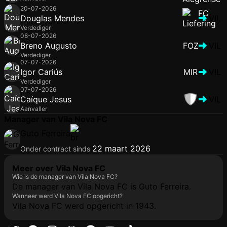
20-07-2026
Douglas Mendes
VIL
Verdediger
08-07-2026
Breno Augusto
FOZ
VIL
Verdediger
07-07-2026
Igor Cariús
MIR
VIL
Verdediger
07-07-2026
Caíque Jesus
VIL
Aanvaller
Manager van Vila Nova FC
Guto Ferreira
22 maart 2026
Onder contract sinds
Meer over Vila Nova FC
Wie is de manager van Vila Nova FC?
De manager van Vila Nova FC is Guto Ferreira.
Wanneer werd Vila Nova FC opgericht?
Vila Nova FC werd opgericht in 1943.