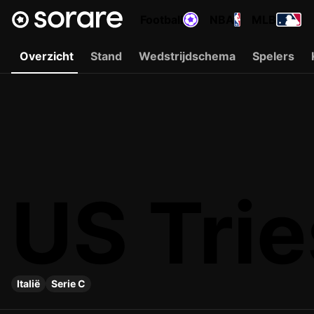
Football
NBA
MLB
Overzicht
Stand
Wedstrijdschema
Spelers
US Trie
Italië
Serie C