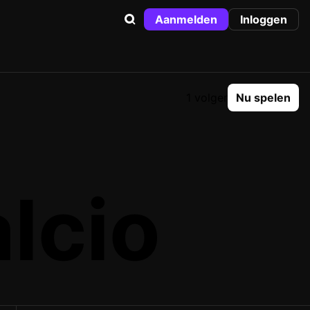
Aanmelden
Inloggen
1 volger
Nu spelen
lcio