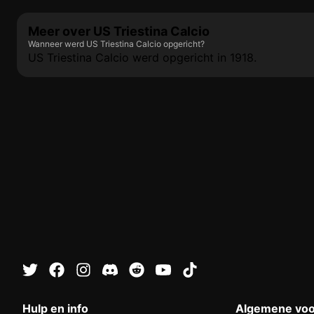
Meer over US Triestina Calcio
Wanneer werd US Triestina Calcio opgericht?
US Triestina Calcio werd opgericht in 1918.
Hulp en info
Algemene vo