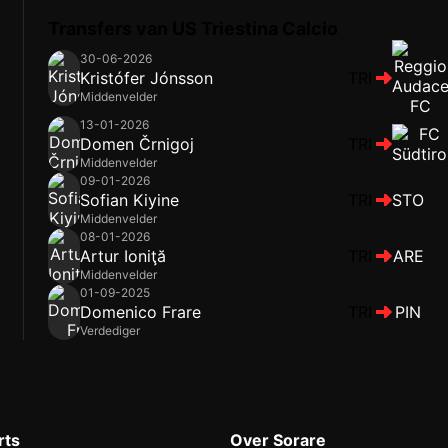
Transfers van US Triestina Calcio
30-06-2026
Kristófer Jónsson
TRI
Middenvelder
13-01-2026
Domen Črnigoj
TRI
Middenvelder
09-01-2026
Sofian Kiyine
TRI
STO
Middenvelder
08-01-2026
Artur Ioniţă
TRI
ARE
Middenvelder
01-09-2025
Domenico Frare
TRI
PIN
Verdediger
rts
Over Sorare