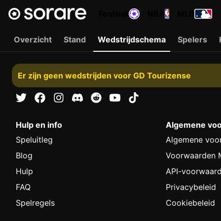
Football
NBA
MLB
Overzicht
Stand
Wedstrijdschema
Spelers
Er zijn geen wedstrijden voor GD Tourizense
Hulp en info
Algemene vo
Speluitleg
Algemene voo
Blog
Voorwaarden M
Hulp
API-voorwaar
FAQ
Privacybeleid
Spelregels
Cookiebeleid