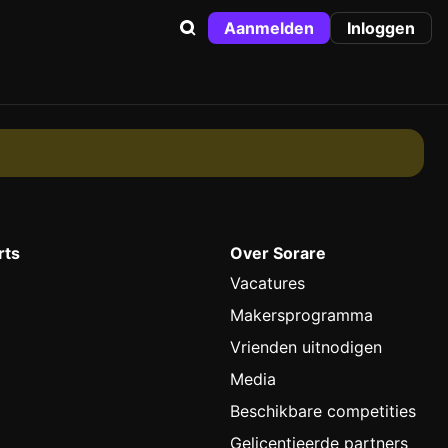
Aanmelden
Inloggen
rts
Over Sorare
Vacatures
Makersprogramma
Vrienden uitnodigen
Media
Beschikbare competities
Gelicentieerde partners