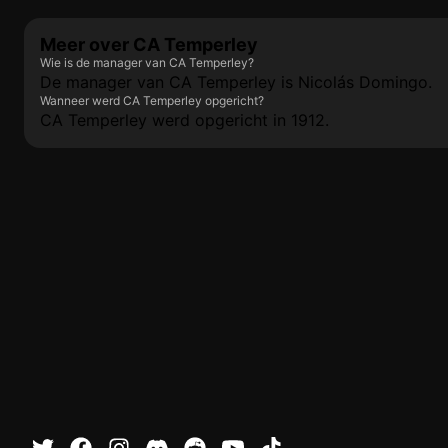
Meer over CA Temperley
Wie is de manager van CA Temperley?
De manager van CA Temperley is Nicolás Domingo.
Wanneer werd CA Temperley opgericht?
CA Temperley werd opgericht in 1912.