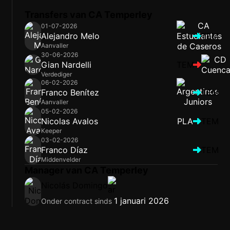
Transfers van CA Temperley
01-07-2026
Alejandro Melo
TEM
Aanvaller
30-06-2026
Gian Nardelli
TEM
Verdediger
06-02-2026
Franco Benítez
TEM
Aanvaller
05-02-2026
Nicolas Avalos
PLA
TEM
Keeper
03-02-2026
Franco Díaz
TEM
Middenvelder
Manager van CA Temperley
Nicolás Domingo
1 januari 2026
Onder contract sinds