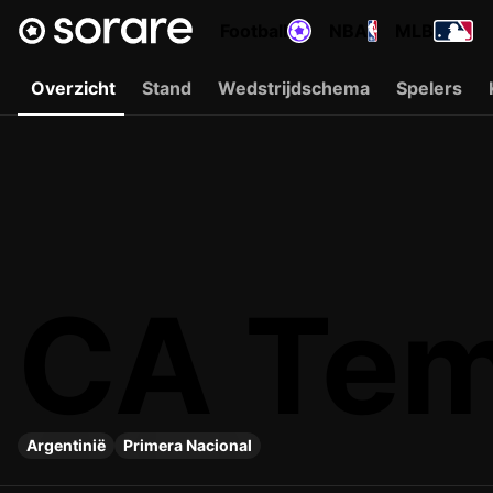
Football
NBA
MLB
Overzicht
Stand
Wedstrijdschema
Spelers
CA Tem
Argentinië
Primera Nacional