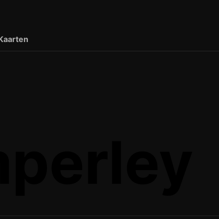
Kaarten
perley