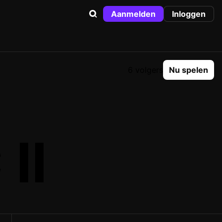
Aanmelden
Inloggen
6 volgers
Nu spelen
II