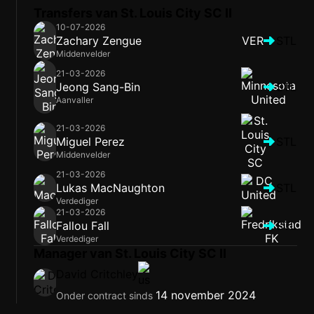
Transfers van St. Louis City SC II
10-07-2026
Zachary Zengue
VER
STL
Middenvelder
21-03-2026
Jeong Sang-Bin
STL
Aanvaller
21-03-2026
Miguel Perez
STL
Middenvelder
21-03-2026
Lukas MacNaughton
STL
Verdediger
21-03-2026
Fallou Fall
STL
Verdediger
Manager van St. Louis City SC II
David Critchley
14 november 2024
Onder contract sinds