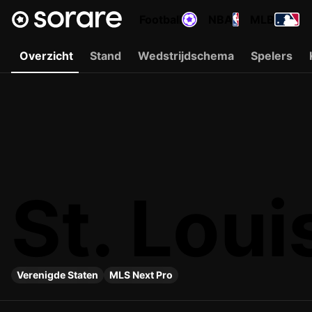
Football
NBA
MLB
Overzicht
Stand
Wedstrijdschema
Spelers
St. Loui
Verenigde Staten
MLS Next Pro