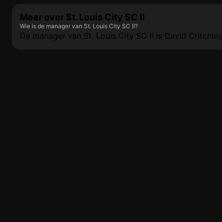
Meer over St. Louis City SC II
Wie is de manager van St. Louis City SC II?
De manager van St. Louis City SC II is David Critchley