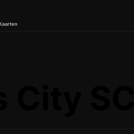
Kaarten
s City SC 