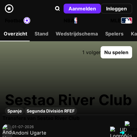
Aanmelden
Inloggen
Football
NBA
MLB
Overzicht
Stand
Wedstrijdschema
Spelers
Ka
1 volger
Nu spelen
Sestao River Club
Spanje
Segunda División RFEF
Transfers van Sestao River Club
01-07-2026
Andoni Ugarte