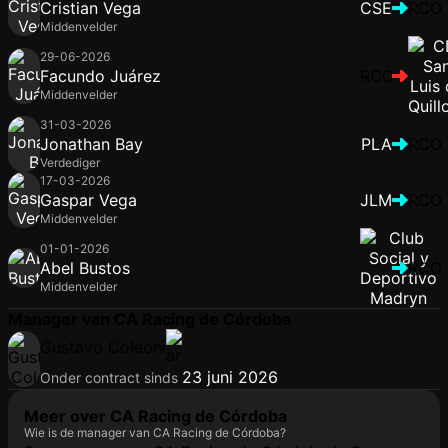
Cristian Vega
CSE
RCO
Middenvelder
29-06-2026
Facundo Juárez
RCO
Middenvelder
31-03-2026
Jonathan Bay
PLA
RCO
Verdediger
17-03-2026
Gaspar Vega
JLM
RCO
Middenvelder
01-01-2026
Abel Bustos
RCO
Middenvelder
Manager van CA Racing de Córdoba
Gustavo Coleoni
23 juni 2026
Onder contract sinds
Meer over CA Racing de Córdoba
Wie is de manager van CA Racing de Córdoba?