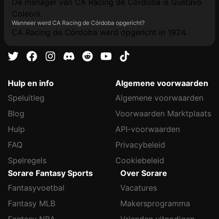
De manager van CA Racing de Córdoba is Gustavo
Coleoni.
Wanneer werd CA Racing de Córdoba opgericht?
CA Racing de Córdoba werd opgericht in 1924.
Hulp en info
Algemene voorwaarden
Speluitleg
Algemene voorwaarden
Blog
Voorwaarden Marktplaats
Hulp
API-voorwaarden
FAQ
Privacybeleid
Spelregels
Cookiebeleid
Sorare Fantasy Sports
Over Sorare
Fantasyvoetbal
Vacatures
Fantasy MLB
Makersprogramma