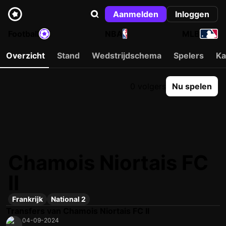
Aanmelden
Inloggen
Football
NBA
MLB
Overzicht
Stand
Wedstrijdschema
Spelers
Ka
0 volgers
Nu spelen
Chamois Niortais FC
II
Frankrijk
National 2
Transfers van Chamois Niortais FC II
04-09-2024