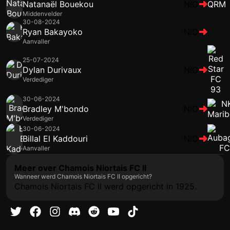
Natanaël Bouekou
NIO
QRM
Middenvelder
30-08-2024
Ryan Bakayoko
NIO
Aanvaller
25-07-2024
Dylan Durivaux
NIO
Verdediger
30-06-2024
Bradley M'bondo
NIO
Verdediger
30-06-2024
Billal El Kaddouri
NIO
Aanvaller
Meer over Chamois Niortais FC II
Wanneer werd Chamois Niortais FC II opgericht?
Chamois Niortais FC II werd opgericht in 1925.